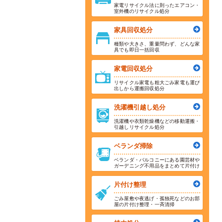
家電リサイクル法に則ったエアコン・
室外機のリサイクル処分
家具回収処分
種類や大きさ、重量問わず、どんな家
具でも即日一括回収
家電回収処分
リサイクル家電も粗大ごみ家電も運び
出しから運搬回収処分
洗濯機引越し処分
洗濯機や衣類乾燥機などの移動運搬・
引越しリサイクル処分
ベランダ掃除
ベランダ・バルコニーにある園芸材や
ガーデニング不用品をまとめて片付け
片付け整理
ごみ屋敷や夜逃げ・孤独死などのお部
屋の片付け整理・一斉清掃