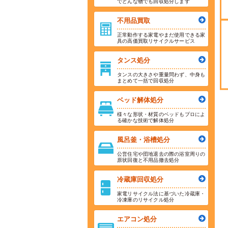
でどんな物でも回収処分します
不用品買取
正常動作する家電やまだ使用できる家
具の高価買取リサイクルサービス
タンス処分
タンスの大きさや重量問わず、中身も
まとめて一括で回収処分
ベッド解体処分
様々な形状・材質のベッドもプロによ
る確かな技術で解体処分
風呂釜・浴槽処分
公営住宅や団地退去の際の浴室周りの
原状回復と不用品撤去処分
冷蔵庫回収処分
家電リサイクル法に基づいた冷蔵庫・
冷凍庫のリサイクル処分
エアコン処分