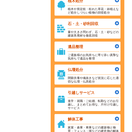
植木処分
植木や剪定枝・枯れた草花・鉢植えな
ど処分しづらい植物の回収処分
石・土・砂利回収
量や大きさ問わず、石・土・砂などの
建築系廃材を徹底回収
遺品整理
ご遺族様のお気持ちに寄り添い真摯な
気持ちで遺品を整理
仏壇処分
閉眼供養や魂抜きなど状況に応じた適
切な仏壇・仏具処分
引越しサービス
進学・就職・ご結婚、転勤などのお引
越し、まとめてお得な、片付け引越し
サービス
解体工事
家屋・倉庫・車庫などの建築物と物
置・フェンス・塀などの建造物の解体