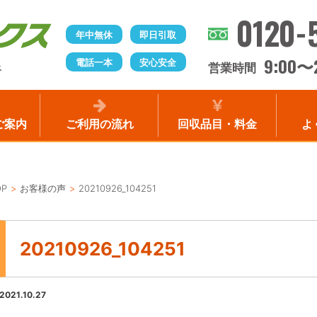
0120-
年中無休
即日引取
9:00
電話一本
安心安全
〜
営業時間
ス
ご案内
ご利用の流れ
回収品目・料金
よ
OP
お客様の声
20210926_104251
20210926_104251
2021.10.27