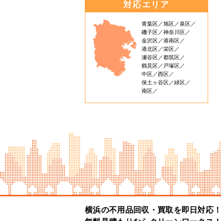
対応エリア
青葉区
旭区
泉区
磯子区
神奈川区
金沢区
港南区
港北区
栄区
瀬谷区
都筑区
鶴見区
戸塚区
中区
西区
保土ヶ谷区
緑区
南区
横浜の不用品回収・買取を即日対応