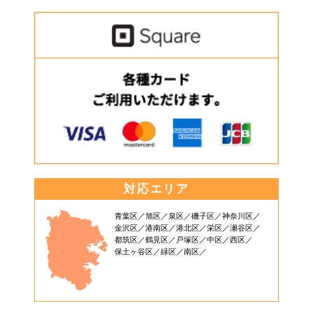
対応エリア
青葉区
旭区
泉区
磯子区
神奈川区
金沢区
港南区
港北区
栄区
瀬谷区
都筑区
鶴見区
戸塚区
中区
西区
保土ヶ谷区
緑区
南区