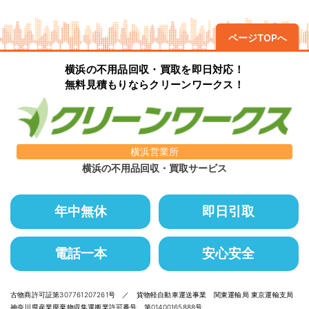
ページTOPへ
横浜の不用品回収・買取を即日対応！
無料見積もりならクリーンワークス！
横浜営業所
横浜の不用品回収・買取サービス
年中無休
即日引取
電話一本
安心安全
古物商許可証第307761207261号 ／ 貨物軽自動車運送事業 関東運輸局 東京運輸支局
神奈川県産業廃棄物収集運搬業許可番号 第01400165888号