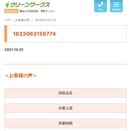
TEL
MENU
横浜営業所
横浜の不用品回収・買取サービス
TOP
お客様の声
1633063156774
TOP
1633063156774
サービスのご案内
2021.10.01
ご利用の流れ
＜お客様の声＞
回収品目・料金
回収品目
よくある質問
作業人員
お客様の声
所要時間