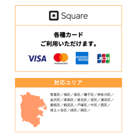
対応エリア
青葉区
旭区
泉区
磯子区
神奈川区
金沢区
港南区
港北区
栄区
瀬谷区
都筑区
鶴見区
戸塚区
中区
西区
保土ヶ谷区
緑区
南区