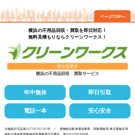
ページTOPへ
横浜の不用品回収・買取を即日対応！
無料見積もりならクリーンワークス！
横浜営業所
横浜の不用品回収・買取サービス
年中無休
即日引取
電話一本
安心安全
古物商許可証第307761207261号 ／ 貨物軽自動車運送事業 関東運輸局 東京運輸支局
神奈川県産業廃棄物収集運搬業許可番号 第01400165888号