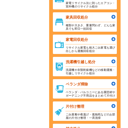
家電リサイクル法に則ったエアコン・
室外機のリサイクル処分
家具回収処分
種類や大きさ、重量問わず、どんな家
具でも即日一括回収
家電回収処分
リサイクル家電も粗大ごみ家電も運び
出しから運搬回収処分
洗濯機引越し処分
洗濯機や衣類乾燥機などの移動運搬・
引越しリサイクル処分
ベランダ掃除
ベランダ・バルコニーにある園芸材や
ガーデニング不用品をまとめて片付け
片付け整理
ごみ屋敷や夜逃げ・孤独死などのお部
屋の片付け整理・一斉清掃