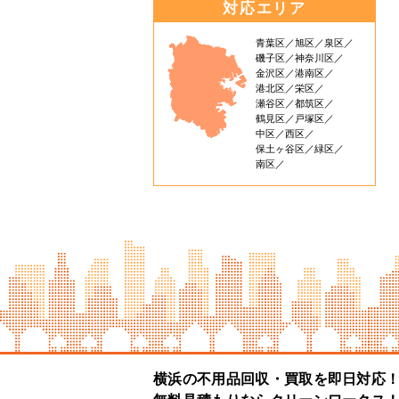
対応エリア
青葉区
旭区
泉区
磯子区
神奈川区
金沢区
港南区
港北区
栄区
瀬谷区
都筑区
鶴見区
戸塚区
中区
西区
保土ヶ谷区
緑区
南区
横浜の不用品回収・買取を即日対応