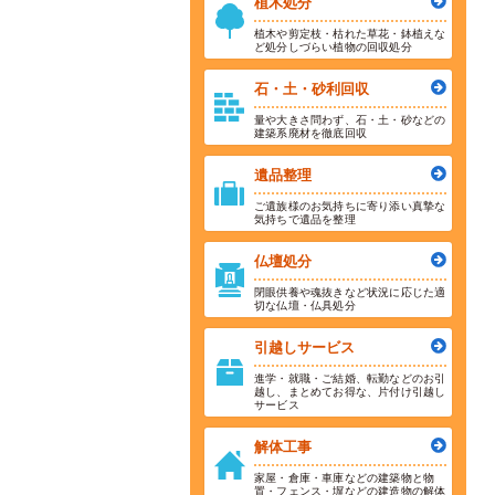
植木処分
植木や剪定枝・枯れた草花・鉢植えな
ど処分しづらい植物の回収処分
石・土・砂利回収
量や大きさ問わず、石・土・砂などの
建築系廃材を徹底回収
遺品整理
ご遺族様のお気持ちに寄り添い真摯な
気持ちで遺品を整理
仏壇処分
閉眼供養や魂抜きなど状況に応じた適
切な仏壇・仏具処分
引越しサービス
進学・就職・ご結婚、転勤などのお引
越し、まとめてお得な、片付け引越し
サービス
解体工事
家屋・倉庫・車庫などの建築物と物
置・フェンス・塀などの建造物の解体