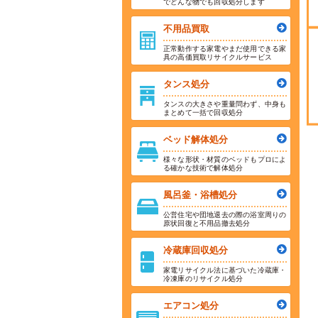
でどんな物でも回収処分します
不用品買取
正常動作する家電やまだ使用できる家
具の高価買取リサイクルサービス
タンス処分
タンスの大きさや重量問わず、中身も
まとめて一括で回収処分
ベッド解体処分
様々な形状・材質のベッドもプロによ
る確かな技術で解体処分
風呂釜・浴槽処分
公営住宅や団地退去の際の浴室周りの
原状回復と不用品撤去処分
冷蔵庫回収処分
家電リサイクル法に基づいた冷蔵庫・
冷凍庫のリサイクル処分
エアコン処分