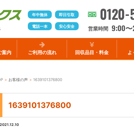
0120-
年中無休
即日引取
9:00
電話一本
安心安全
〜
営業時間
ス
ご案内
ご利用の流れ
回収品目・料金
よ
OP
お客様の声
1639101376800
1639101376800
2021.12.10