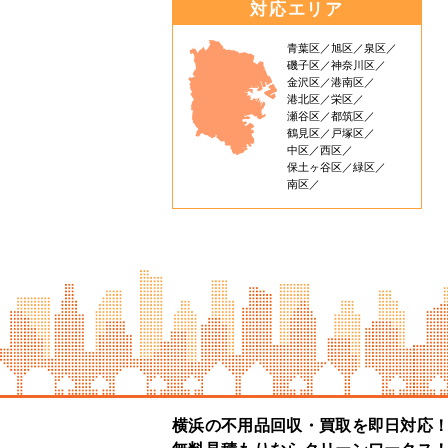
対応エリア
青葉区
旭区
泉区
磯子区
神奈川区
金沢区
港南区
港北区
栄区
瀬谷区
都筑区
鶴見区
戸塚区
中区
西区
保土ヶ谷区
緑区
南区
横浜の不用品回収・買取を即日対応