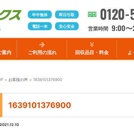
0120-
年中無休
即日引取
9:00
電話一本
安心安全
〜
営業時間
ス
ご案内
ご利用の流れ
回収品目・料金
よ
OP
お客様の声
1639101376900
1639101376900
2021.12.10