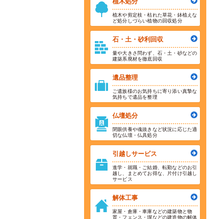
植木処分
植木や剪定枝・枯れた草花・鉢植えな
ど処分しづらい植物の回収処分
石・土・砂利回収
量や大きさ問わず、石・土・砂などの
建築系廃材を徹底回収
遺品整理
ご遺族様のお気持ちに寄り添い真摯な
気持ちで遺品を整理
仏壇処分
閉眼供養や魂抜きなど状況に応じた適
切な仏壇・仏具処分
引越しサービス
進学・就職・ご結婚、転勤などのお引
越し、まとめてお得な、片付け引越し
サービス
解体工事
家屋・倉庫・車庫などの建築物と物
置・フェンス・塀などの建造物の解体