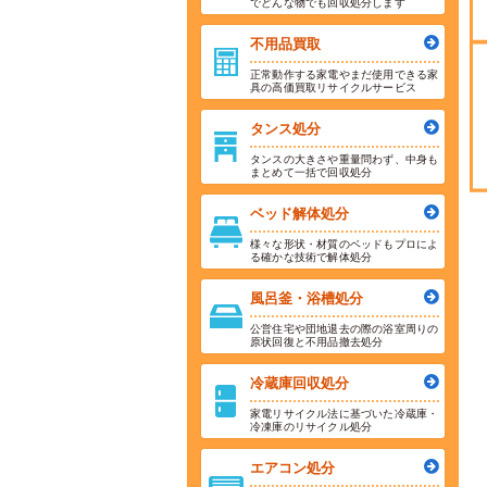
でどんな物でも回収処分します
不用品買取
正常動作する家電やまだ使用できる家
具の高価買取リサイクルサービス
タンス処分
タンスの大きさや重量問わず、中身も
まとめて一括で回収処分
ベッド解体処分
様々な形状・材質のベッドもプロによ
る確かな技術で解体処分
風呂釜・浴槽処分
公営住宅や団地退去の際の浴室周りの
原状回復と不用品撤去処分
冷蔵庫回収処分
家電リサイクル法に基づいた冷蔵庫・
冷凍庫のリサイクル処分
エアコン処分