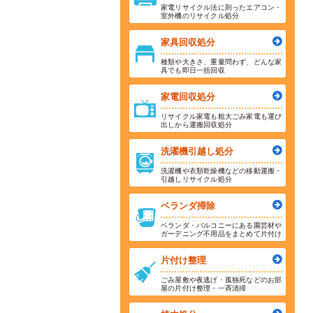
家電リサイクル法に則ったエアコン・
室外機のリサイクル処分
家具回収処分
種類や大きさ、重量問わず、どんな家
具でも即日一括回収
家電回収処分
リサイクル家電も粗大ごみ家電も運び
出しから運搬回収処分
洗濯機引越し処分
洗濯機や衣類乾燥機などの移動運搬・
引越しリサイクル処分
ベランダ掃除
ベランダ・バルコニーにある園芸材や
ガーデニング不用品をまとめて片付け
片付け整理
ごみ屋敷や夜逃げ・孤独死などのお部
屋の片付け整理・一斉清掃