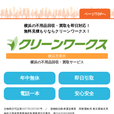
ページTOPへ
横浜の不用品回収・買取を即日対応！
無料見積もりならクリーンワークス！
横浜営業所
横浜の不用品回収・買取サービス
年中無休
即日引取
電話一本
安心安全
古物商許可証第307761207261号 ／ 貨物軽自動車運送事業 関東運輸局 東京運輸支局
神奈川県産業廃棄物収集運搬業許可番号 第01400165888号