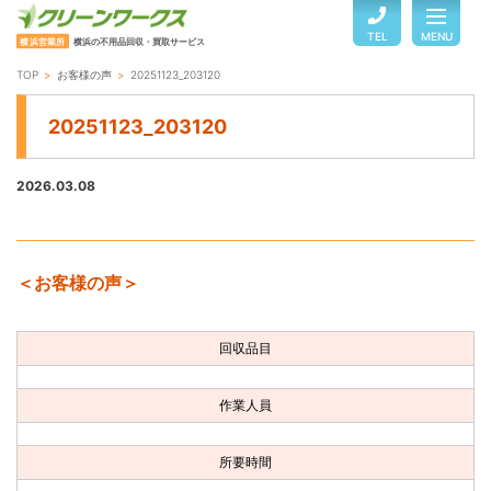
TEL
MENU
横浜営業所
横浜の不用品回収・買取サービス
TOP
お客様の声
20251123_203120
TOP
20251123_203120
サービスのご案内
2026.03.08
ご利用の流れ
＜お客様の声＞
回収品目・料金
回収品目
よくある質問
作業人員
お客様の声
所要時間