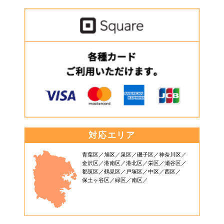
対応エリア
青葉区
旭区
泉区
磯子区
神奈川区
金沢区
港南区
港北区
栄区
瀬谷区
都筑区
鶴見区
戸塚区
中区
西区
保土ヶ谷区
緑区
南区