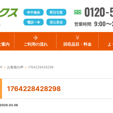
0120-
年中無休
即日引取
9:00
電話一本
安心安全
〜
営業時間
ス
ご案内
ご利用の流れ
回収品目・料金
よ
OP
お客様の声
1764228428298
1764228428298
2026.03.08