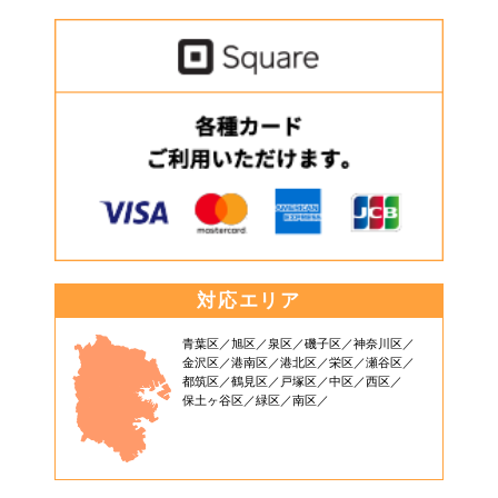
対応エリア
青葉区
旭区
泉区
磯子区
神奈川区
金沢区
港南区
港北区
栄区
瀬谷区
都筑区
鶴見区
戸塚区
中区
西区
保土ヶ谷区
緑区
南区