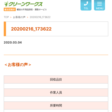
TEL
MENU
横浜営業所
横浜の不用品回収・買取サービス
TOP
お客様の声
20200216_173622
TOP
20200216_173622
サービスのご案内
2020.03.04
ご利用の流れ
＜お客様の声＞
回収品目・料金
回収品目
よくある質問
作業人員
お客様の声
所要時間