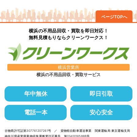
ページTOPへ
横浜の不用品回収・買取を即日対応！
無料見積もりならクリーンワークス！
横浜営業所
横浜の不用品回収・買取サービス
年中無休
即日引取
電話一本
安心安全
古物商許可証第307761207261号 ／ 貨物軽自動車運送事業 関東運輸局 東京運輸支局
神奈川県産業廃棄物収集運搬業許可番号 第01400165888号