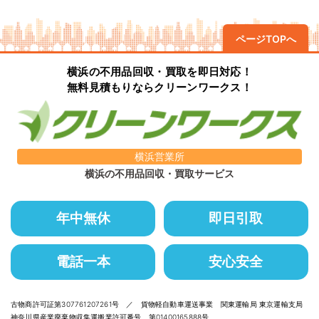
ページTOPへ
横浜の不用品回収・買取を即日対応！
無料見積もりならクリーンワークス！
横浜営業所
横浜の不用品回収・買取サービス
年中無休
即日引取
電話一本
安心安全
古物商許可証第307761207261号 ／ 貨物軽自動車運送事業 関東運輸局 東京運輸支局
神奈川県産業廃棄物収集運搬業許可番号 第01400165888号