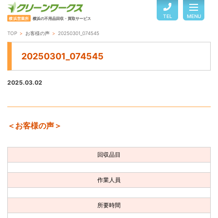
TEL
MENU
横浜営業所
横浜の不用品回収・買取サービス
TOP
お客様の声
20250301_074545
TOP
20250301_074545
サービスのご案内
2025.03.02
ご利用の流れ
＜お客様の声＞
回収品目・料金
回収品目
よくある質問
作業人員
お客様の声
所要時間