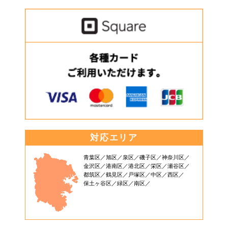
対応エリア
青葉区
旭区
泉区
磯子区
神奈川区
金沢区
港南区
港北区
栄区
瀬谷区
都筑区
鶴見区
戸塚区
中区
西区
保土ヶ谷区
緑区
南区