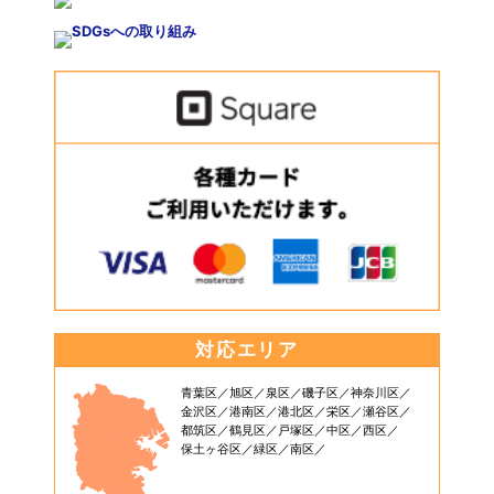
対応エリア
青葉区
旭区
泉区
磯子区
神奈川区
金沢区
港南区
港北区
栄区
瀬谷区
都筑区
鶴見区
戸塚区
中区
西区
保土ヶ谷区
緑区
南区