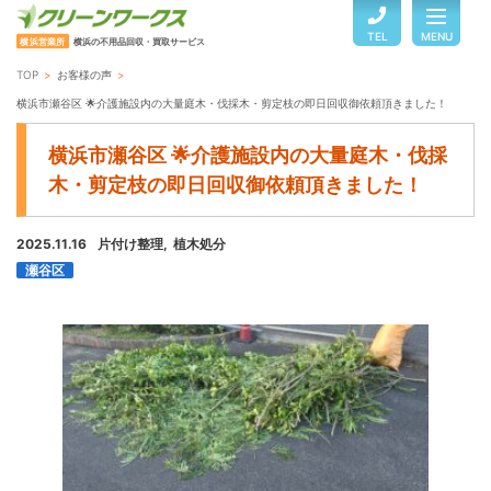
TEL
MENU
横浜営業所
横浜の不用品回収・買取サービス
TOP
お客様の声
TOP
横浜市瀬谷区 🌟介護施設内の大量庭木・伐採木・剪定枝の即日回収御依頼頂きました！
横浜市瀬谷区 🌟介護施設内の大量庭木・伐採
サービスのご案内
木・剪定枝の即日回収御依頼頂きました！
2025.11.16
片付け整理
植木処分
ご利用の流れ
瀬谷区
回収品目・料金
よくある質問
お客様の声