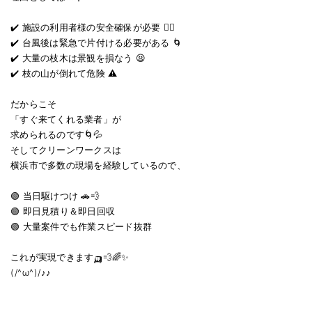
✔️ 施設の利用者様の安全確保が必要 🧑‍⚕️
✔️ 台風後は緊急で片付ける必要がある 🌀
✔️ 大量の枝木は景観を損なう 😫
✔️ 枝の山が倒れて危険 ⚠️
だからこそ
「すぐ来てくれる業者」が
求められるのです🌀💦
そしてクリーンワークスは
横浜市で多数の現場を経験しているので、
🟢 当日駆けつけ 🚗💨
🟢 即日見積り＆即日回収
🟢 大量案件でも作業スピード抜群
これが実現できます🛺💨🌈✨
(⁠/⁠^⁠ω⁠^⁠)⁠/⁠♪⁠♪