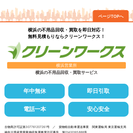
ページTOPへ
横浜の不用品回収・買取を即日対応！
無料見積もりならクリーンワークス！
横浜営業所
横浜の不用品回収・買取サービス
年中無休
即日引取
電話一本
安心安全
古物商許可証第307761207261号 ／ 貨物軽自動車運送事業 関東運輸局 東京運輸支局
神奈川県産業廃棄物収集運搬業許可番号 第01400165888号