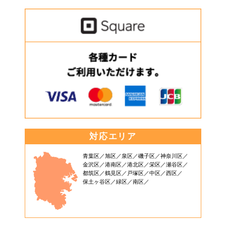
対応エリア
青葉区
旭区
泉区
磯子区
神奈川区
金沢区
港南区
港北区
栄区
瀬谷区
都筑区
鶴見区
戸塚区
中区
西区
保土ヶ谷区
緑区
南区