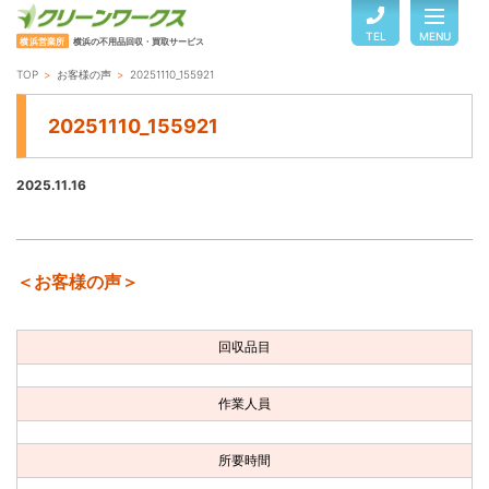
TEL
MENU
横浜営業所
横浜の不用品回収・買取サービス
TOP
お客様の声
20251110_155921
TOP
20251110_155921
サービスのご案内
2025.11.16
ご利用の流れ
＜お客様の声＞
回収品目・料金
回収品目
よくある質問
作業人員
お客様の声
所要時間