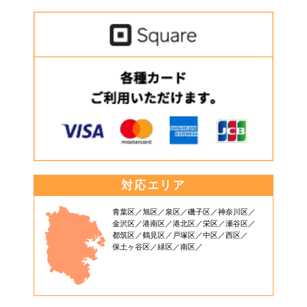
対応エリア
青葉区
旭区
泉区
磯子区
神奈川区
金沢区
港南区
港北区
栄区
瀬谷区
都筑区
鶴見区
戸塚区
中区
西区
保土ヶ谷区
緑区
南区