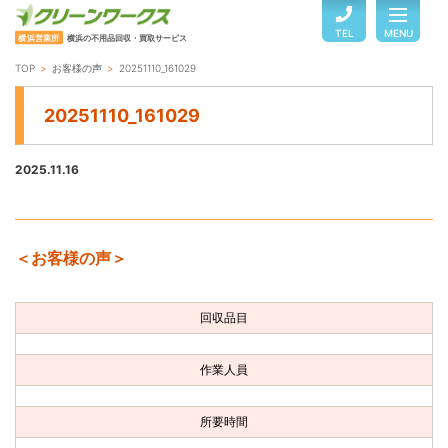
TEL
MENU
横浜営業所
横浜の不用品回収・買取サービス
TOP
お客様の声
20251110_161029
TOP
20251110_161029
サービスのご案内
2025.11.16
ご利用の流れ
＜お客様の声＞
回収品目・料金
回収品目
よくある質問
作業人員
お客様の声
所要時間