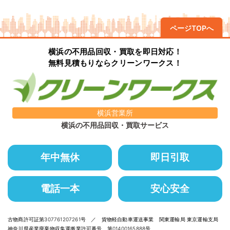
ページTOPへ
横浜の不用品回収・買取を即日対応！
無料見積もりならクリーンワークス！
横浜営業所
横浜の不用品回収・買取サービス
年中無休
即日引取
電話一本
安心安全
古物商許可証第307761207261号 ／ 貨物軽自動車運送事業 関東運輸局 東京運輸支局
神奈川県産業廃棄物収集運搬業許可番号 第01400165888号