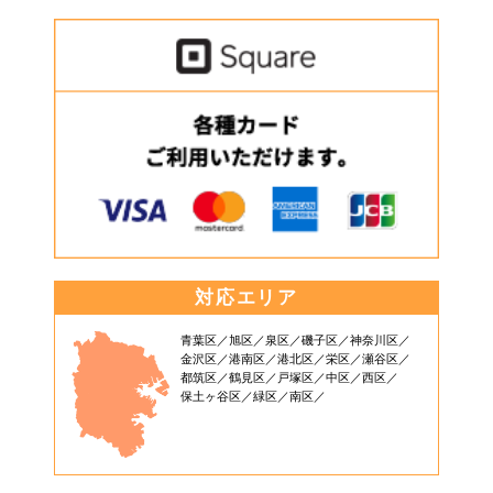
対応エリア
青葉区
旭区
泉区
磯子区
神奈川区
金沢区
港南区
港北区
栄区
瀬谷区
都筑区
鶴見区
戸塚区
中区
西区
保土ヶ谷区
緑区
南区