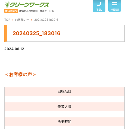
TEL
MENU
横浜営業所
横浜の不用品回収・買取サービス
TOP
お客様の声
20240325_183016
TOP
20240325_183016
サービスのご案内
2024.06.12
ご利用の流れ
＜お客様の声＞
回収品目・料金
回収品目
よくある質問
作業人員
お客様の声
所要時間