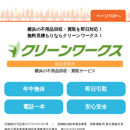
ページTOPへ
横浜の不用品回収・買取を即日対応！
無料見積もりならクリーンワークス！
横浜営業所
横浜の不用品回収・買取サービス
年中無休
即日引取
電話一本
安心安全
古物商許可証第307761207261号 ／ 貨物軽自動車運送事業 関東運輸局 東京運輸支局
神奈川県産業廃棄物収集運搬業許可番号 第01400165888号