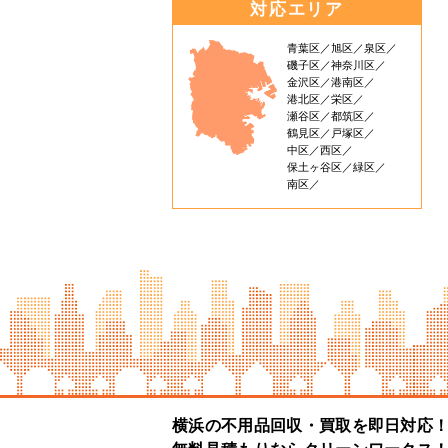
対応エリア
青葉区
旭区
泉区
磯子区
神奈川区
金沢区
港南区
港北区
栄区
瀬谷区
都筑区
鶴見区
戸塚区
中区
西区
保土ヶ谷区
緑区
南区
横浜の不用品回収・買取を即日対応