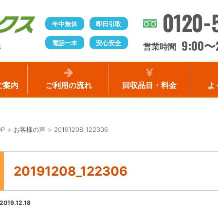
0120-
年中無休
即日引取
9:00
電話一本
安心安全
〜
営業時間
ス
ご案内
ご利用の流れ
回収品目・料金
よ
OP
お客様の声
20191208_122306
20191208_122306
2019.12.18