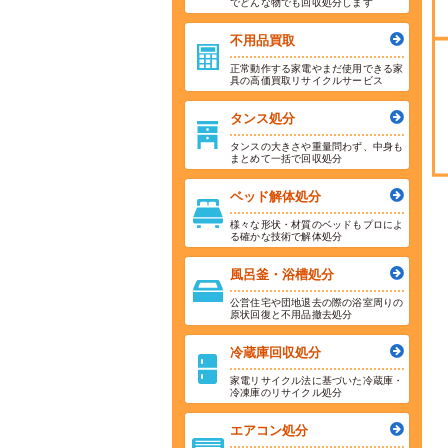
でどんな物でも回収処分します
不用品買取
正常動作する家電やまだ使用できる家
具の高価買取リサイクルサービス
タンス処分
タンスの大きさや重量問わず、中身も
まとめて一括で回収処分
ベッド解体処分
様々な形状・材質のベッドもプロによ
る確かな技術で解体処分
風呂釜・浴槽処分
公営住宅や団地退去の際の浴室周りの
原状回復と不用品撤去処分
冷蔵庫回収処分
家電リサイクル法に基づいた冷蔵庫・
冷凍庫のリサイクル処分
エアコン処分