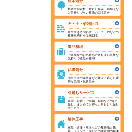
植木処分
植木や剪定枝・枯れた草花・鉢植えな
ど処分しづらい植物の回収処分
石・土・砂利回収
量や大きさ問わず、石・土・砂などの
建築系廃材を徹底回収
遺品整理
ご遺族様のお気持ちに寄り添い真摯な
気持ちで遺品を整理
仏壇処分
閉眼供養や魂抜きなど状況に応じた適
切な仏壇・仏具処分
引越しサービス
進学・就職・ご結婚、転勤などのお引
越し、まとめてお得な、片付け引越し
サービス
解体工事
家屋・倉庫・車庫などの建築物と物
置・フェンス・塀などの建造物の解体