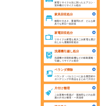
家電リサイクル法に則ったエアコン・
室外機のリサイクル処分
家具回収処分
種類や大きさ、重量問わず、どんな家
具でも即日一括回収
家電回収処分
リサイクル家電も粗大ごみ家電も運び
出しから運搬回収処分
洗濯機引越し処分
洗濯機や衣類乾燥機などの移動運搬・
引越しリサイクル処分
ベランダ掃除
ベランダ・バルコニーにある園芸材や
ガーデニング不用品をまとめて片付け
片付け整理
ごみ屋敷や夜逃げ・孤独死などのお部
屋の片付け整理・一斉清掃