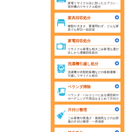
家電リサイクル法に則ったエアコン・
室外機のリサイクル処分
家具回収処分
種類や大きさ、重量問わず、どんな家
具でも即日一括回収
家電回収処分
リサイクル家電も粗大ごみ家電も運び
出しから運搬回収処分
洗濯機引越し処分
洗濯機や衣類乾燥機などの移動運搬・
引越しリサイクル処分
ベランダ掃除
ベランダ・バルコニーにある園芸材や
ガーデニング不用品をまとめて片付け
片付け整理
ごみ屋敷や夜逃げ・孤独死などのお部
屋の片付け整理・一斉清掃