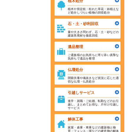
植木処分
植木や剪定枝・枯れた草花・鉢植えな
ど処分しづらい植物の回収処分
石・土・砂利回収
量や大きさ問わず、石・土・砂などの
建築系廃材を徹底回収
遺品整理
ご遺族様のお気持ちに寄り添い真摯な
気持ちで遺品を整理
仏壇処分
閉眼供養や魂抜きなど状況に応じた適
切な仏壇・仏具処分
引越しサービス
進学・就職・ご結婚、転勤などのお引
越し、まとめてお得な、片付け引越し
サービス
解体工事
家屋・倉庫・車庫などの建築物と物
置・フェンス・塀などの建造物の解体