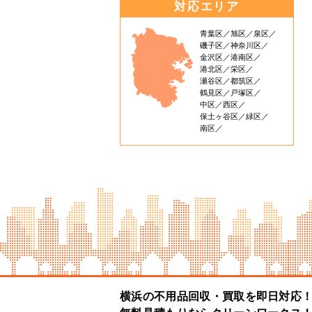
対応エリア
青葉区
旭区
泉区
磯子区
神奈川区
金沢区
港南区
港北区
栄区
瀬谷区
都筑区
鶴見区
戸塚区
中区
西区
保土ヶ谷区
緑区
南区
横浜の不用品回収・買取を即日対応