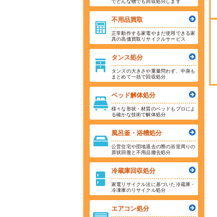
でどんな物でも回収処分します
不用品買取
正常動作する家電やまだ使用できる家
具の高価買取リサイクルサービス
タンス処分
タンスの大きさや重量問わず、中身も
まとめて一括で回収処分
ベッド解体処分
様々な形状・材質のベッドもプロによ
る確かな技術で解体処分
風呂釜・浴槽処分
公営住宅や団地退去の際の浴室周りの
原状回復と不用品撤去処分
冷蔵庫回収処分
家電リサイクル法に基づいた冷蔵庫・
冷凍庫のリサイクル処分
エアコン処分