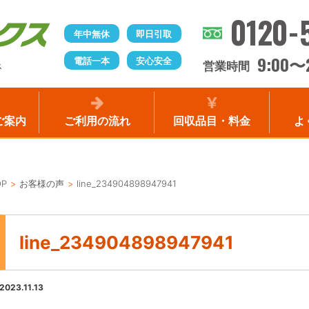
0120-
年中無休
即日引取
9:00
電話一本
安心安全
〜
営業時間
ス
ご案内
ご利用の流れ
回収品目・料金
よ
OP
お客様の声
line_234904898947941
line_234904898947941
2023.11.13