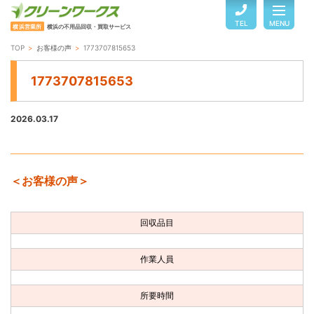
TEL
MENU
横浜営業所
横浜の不用品回収・買取サービス
TOP
お客様の声
1773707815653
TOP
1773707815653
サービスのご案内
2026.03.17
ご利用の流れ
＜お客様の声＞
回収品目・料金
回収品目
よくある質問
作業人員
お客様の声
所要時間