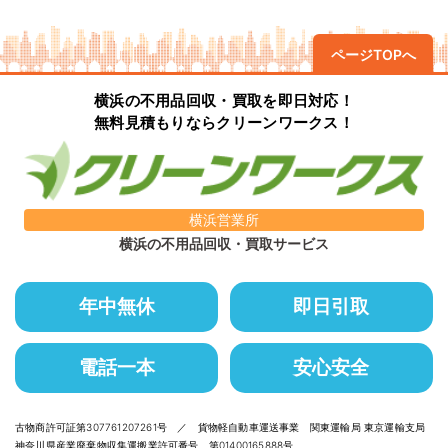
ページTOPへ
横浜の不用品回収・買取を即日対応！
無料見積もりならクリーンワークス！
横浜営業所
横浜の不用品回収・買取サービス
年中無休
即日引取
電話一本
安心安全
古物商許可証第307761207261号 ／ 貨物軽自動車運送事業 関東運輸局 東京運輸支局
神奈川県産業廃棄物収集運搬業許可番号 第01400165888号