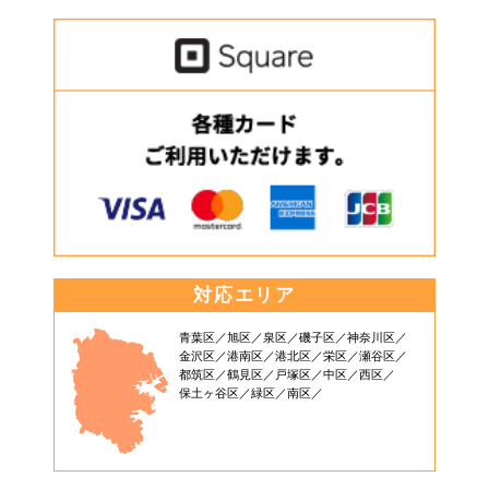
対応エリア
青葉区
旭区
泉区
磯子区
神奈川区
金沢区
港南区
港北区
栄区
瀬谷区
都筑区
鶴見区
戸塚区
中区
西区
保土ヶ谷区
緑区
南区