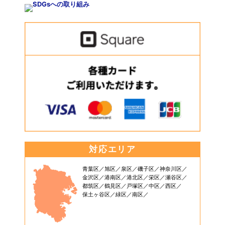
対応エリア
青葉区
旭区
泉区
磯子区
神奈川区
金沢区
港南区
港北区
栄区
瀬谷区
都筑区
鶴見区
戸塚区
中区
西区
保土ヶ谷区
緑区
南区