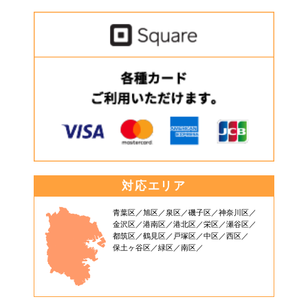
対応エリア
青葉区
旭区
泉区
磯子区
神奈川区
金沢区
港南区
港北区
栄区
瀬谷区
都筑区
鶴見区
戸塚区
中区
西区
保土ヶ谷区
緑区
南区