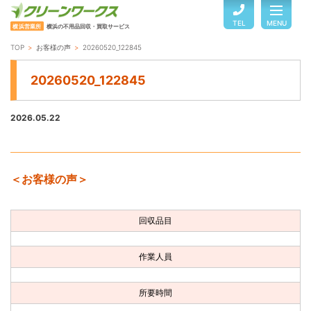
TEL
MENU
横浜営業所
横浜の不用品回収・買取サービス
TOP
お客様の声
20260520_122845
TOP
20260520_122845
サービスのご案内
2026.05.22
ご利用の流れ
＜お客様の声＞
回収品目・料金
回収品目
よくある質問
作業人員
お客様の声
所要時間