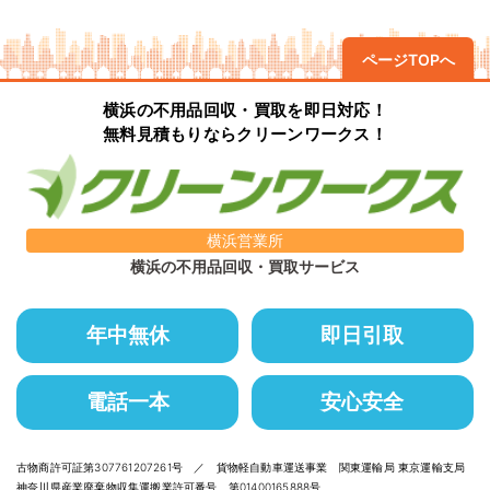
ページTOPへ
横浜の不用品回収・買取を即日対応！
無料見積もりならクリーンワークス！
横浜営業所
横浜の不用品回収・買取サービス
年中無休
即日引取
電話一本
安心安全
古物商許可証第307761207261号 ／ 貨物軽自動車運送事業 関東運輸局 東京運輸支局
神奈川県産業廃棄物収集運搬業許可番号 第01400165888号