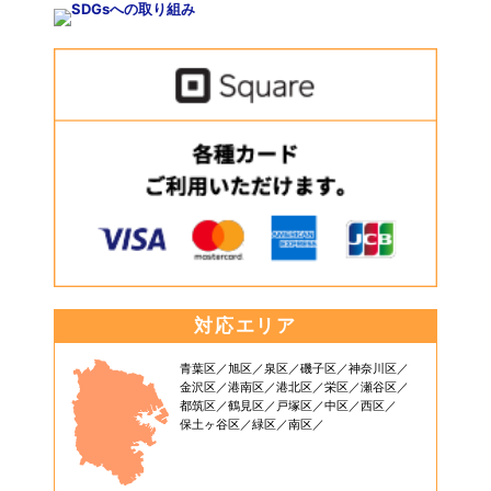
対応エリア
青葉区
旭区
泉区
磯子区
神奈川区
金沢区
港南区
港北区
栄区
瀬谷区
都筑区
鶴見区
戸塚区
中区
西区
保土ヶ谷区
緑区
南区