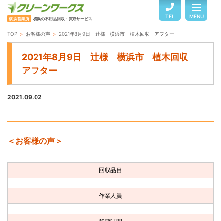
TEL
MENU
横浜営業所
横浜の不用品回収・買取サービス
TOP
お客様の声
2021年8月9日 辻様 横浜市 植木回収 アフター
TOP
2021年8月9日 辻様 横浜市 植木回収
アフター
サービスのご案内
2021.09.02
ご利用の流れ
＜お客様の声＞
回収品目・料金
回収品目
よくある質問
作業人員
お客様の声