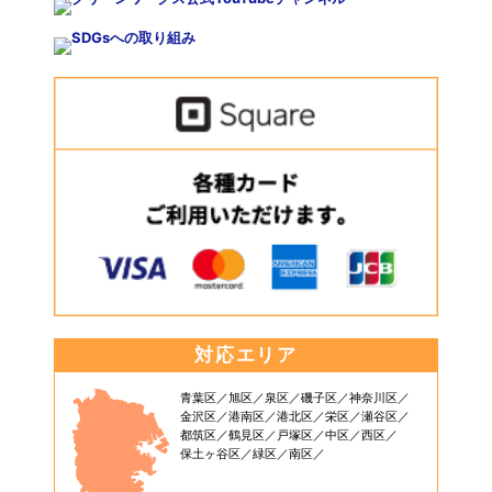
対応エリア
青葉区
旭区
泉区
磯子区
神奈川区
金沢区
港南区
港北区
栄区
瀬谷区
都筑区
鶴見区
戸塚区
中区
西区
保土ヶ谷区
緑区
南区