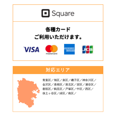
対応エリア
青葉区
旭区
泉区
磯子区
神奈川区
金沢区
港南区
港北区
栄区
瀬谷区
都筑区
鶴見区
戸塚区
中区
西区
保土ヶ谷区
緑区
南区