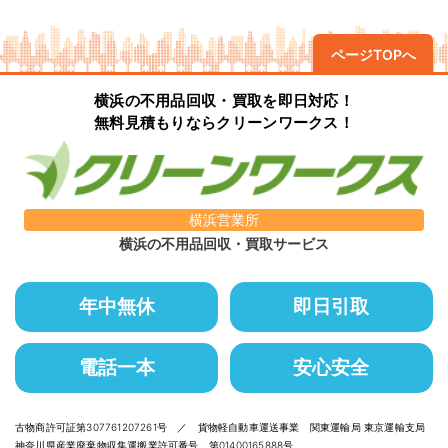
ページTOPへ
横浜の不用品回収・買取を即日対応！
無料見積もりならクリーンワークス！
横浜営業所
横浜の不用品回収・買取サービス
年中無休
即日引取
電話一本
安心安全
古物商許可証第307761207261号 ／ 貨物軽自動車運送事業 関東運輸局 東京運輸支局
神奈川県産業廃棄物収集運搬業許可番号 第01400165888号