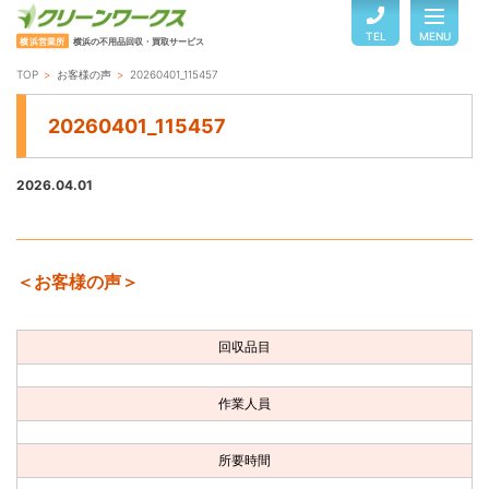
TEL
MENU
横浜営業所
横浜の不用品回収・買取サービス
TOP
お客様の声
20260401_115457
TOP
20260401_115457
サービスのご案内
2026.04.01
ご利用の流れ
＜お客様の声＞
回収品目・料金
回収品目
よくある質問
作業人員
お客様の声
所要時間