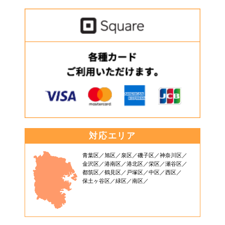
対応エリア
青葉区
旭区
泉区
磯子区
神奈川区
金沢区
港南区
港北区
栄区
瀬谷区
都筑区
鶴見区
戸塚区
中区
西区
保土ヶ谷区
緑区
南区