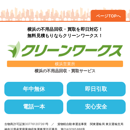
ページTOPへ
横浜の不用品回収・買取を即日対応！
無料見積もりならクリーンワークス！
横浜営業所
横浜の不用品回収・買取サービス
年中無休
即日引取
電話一本
安心安全
古物商許可証第307761207261号 ／ 貨物軽自動車運送事業 関東運輸局 東京運輸支局
神奈川県産業廃棄物収集運搬業許可番号 第01400165888号