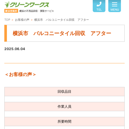
TEL
MENU
横浜営業所
横浜の不用品回収・買取サービス
TOP
お客様の声
横浜市 バルコニータイル回収 アフター
TOP
横浜市 バルコニータイル回収 アフター
サービスのご案内
2025.06.04
ご利用の流れ
＜お客様の声＞
回収品目・料金
回収品目
よくある質問
作業人員
お客様の声
所要時間