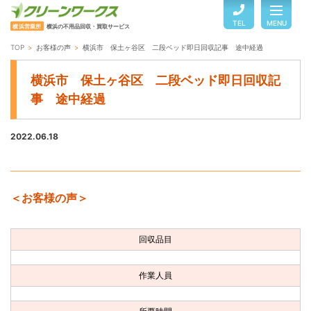
TEL
MENU
横浜営業所
横浜の不用品回収・買取サービス
TOP
お客様の声
横浜市 保土ヶ谷区 二段ベッド即日回収記事 途中経過
TOP
横浜市 保土ヶ谷区 二段ベッド即日回収記
事 途中経過
サービスのご案内
2022.06.18
ご利用の流れ
＜お客様の声＞
回収品目・料金
回収品目
よくある質問
作業人員
お客様の声