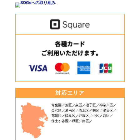
対応エリア
青葉区
旭区
泉区
磯子区
神奈川区
金沢区
港南区
港北区
栄区
瀬谷区
都筑区
鶴見区
戸塚区
中区
西区
保土ヶ谷区
緑区
南区