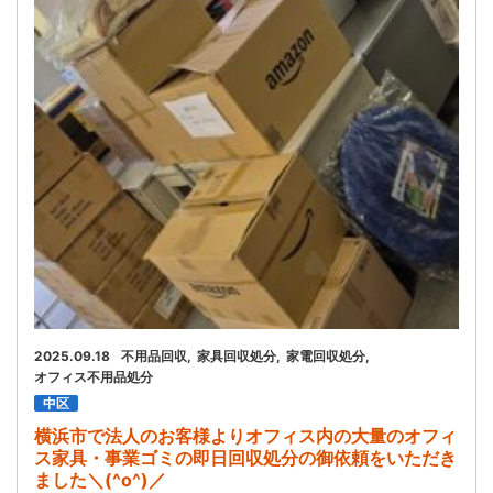
お問い合わせ
会社概要
キャンペーン
WEB割引券プレゼント！
2025.09.18
不用品回収
家具回収処分
家電回収処分
オフィス不用品処分
中区
横浜市で法人のお客様よりオフィス内の大量のオフィ
ス家具・事業ゴミの即日回収処分の御依頼をいただき
ました＼(^o^)／