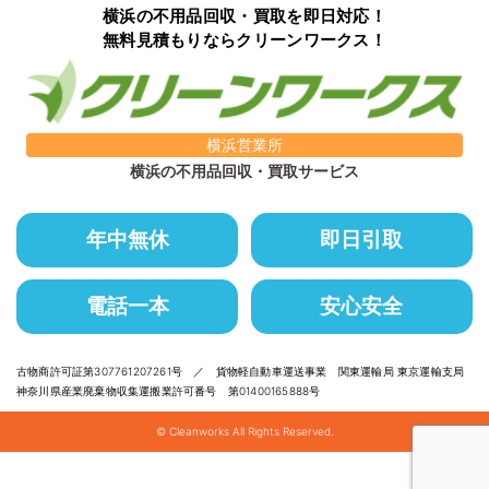
横浜の不用品回収・買取を即日対応！
無料見積もりならクリーンワークス！
横浜営業所
横浜の不用品回収・買取サービス
年中無休
即日引取
電話一本
安心安全
古物商許可証第307761207261号 ／ 貨物軽自動車運送事業 関東運輸局 東京運輸支局
神奈川県産業廃棄物収集運搬業許可番号 第01400165888号
© Cleanworks All Rights Reserved.