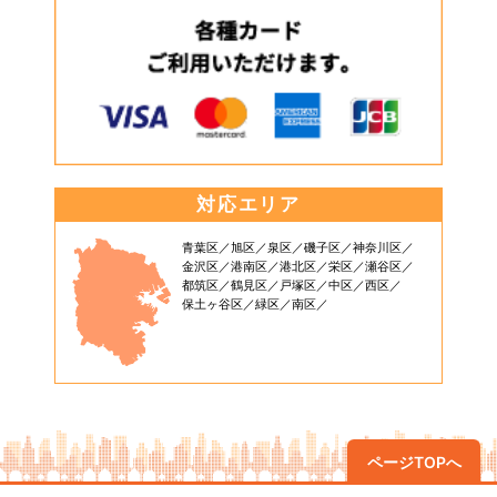
対応エリア
青葉区
旭区
泉区
磯子区
神奈川区
金沢区
港南区
港北区
栄区
瀬谷区
都筑区
鶴見区
戸塚区
中区
西区
保土ヶ谷区
緑区
南区
ページTOPへ