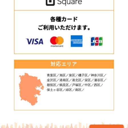
対応エリア
青葉区
旭区
泉区
磯子区
神奈川区
金沢区
港南区
港北区
栄区
瀬谷区
都筑区
鶴見区
戸塚区
中区
西区
保土ヶ谷区
緑区
南区