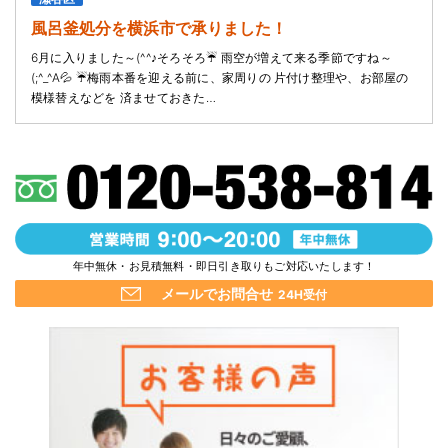
風呂釜処分を横浜市で承りました！
6月に入りました～(^^♪そろそろ☔ 雨空が増えて来る季節ですね～
(;^_^A💦 ☔梅雨本番を迎える前に、家周りの 片付け整理や、お部屋の
模様替えなどを 済ませておきた…
年中無休・お見積無料・即日引き取りもご対応いたします！
メールでお問合せ
24H受付