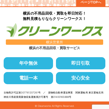
ページTOPへ
横浜の不用品回収・買取を即日対応！
無料見積もりならクリーンワークス！
横浜営業所
横浜の不用品回収・買取サービス
年中無休
即日引取
電話一本
安心安全
古物商許可証第307761207261号 ／ 貨物軽自動車運送事業 関東運輸局 東京運輸支局
神奈川県産業廃棄物収集運搬業許可番号 第01400165888号
© Cleanworks All Rights Reserved.