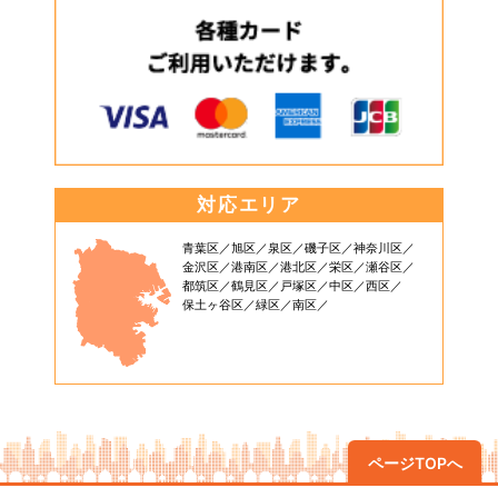
対応エリア
青葉区
旭区
泉区
磯子区
神奈川区
金沢区
港南区
港北区
栄区
瀬谷区
都筑区
鶴見区
戸塚区
中区
西区
保土ヶ谷区
緑区
南区
ページTOPへ