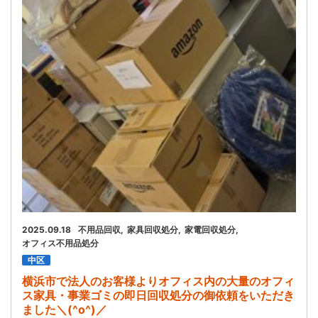
お問い合わせ
会社概要
キャンペーン
WEB割引券プレゼント！
2025.09.18
不用品回収
家具回収処分
家電回収処分
オフィス不用品処分
中区
横浜市で法人のお客様よりオフィス内の大量のオフィ
ス家具・事業ゴミの即日回収処分の御依頼をいただき
ました＼(^o^)／