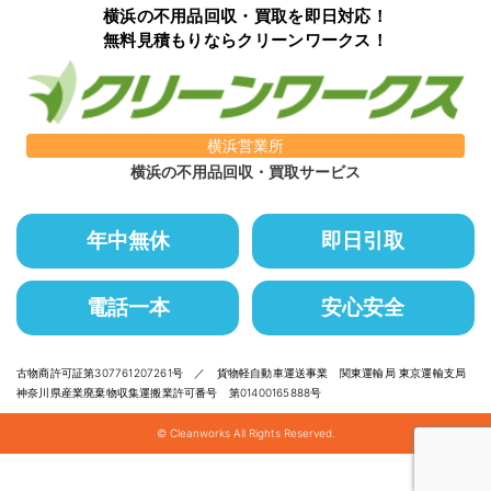
横浜の不用品回収・買取を即日対応！
無料見積もりならクリーンワークス！
横浜営業所
横浜の不用品回収・買取サービス
年中無休
即日引取
電話一本
安心安全
古物商許可証第307761207261号 ／ 貨物軽自動車運送事業 関東運輸局 東京運輸支局
神奈川県産業廃棄物収集運搬業許可番号 第01400165888号
© Cleanworks All Rights Reserved.