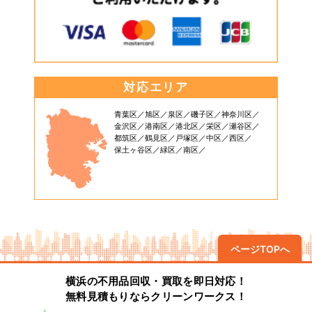
対応エリア
青葉区
旭区
泉区
磯子区
神奈川区
金沢区
港南区
港北区
栄区
瀬谷区
都筑区
鶴見区
戸塚区
中区
西区
保土ヶ谷区
緑区
南区
ページTOPへ
横浜の不用品回収・買取を即日対応！
無料見積もりならクリーンワークス！