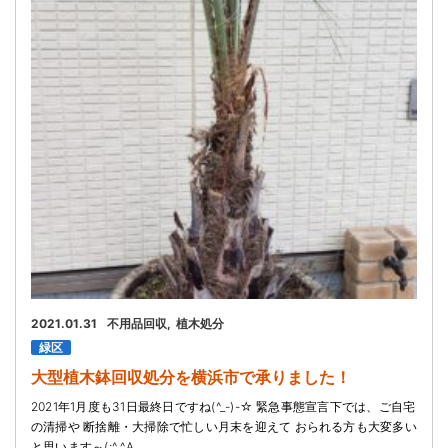
お問い合わせ
会社概要
キャンペーン
WEB割引券プレゼント！
2021.01.31
不用品回収
植木処分
緑区
大型植木鉢回収処分を横浜市で承りました！
2021年1月度も31日最終日ですね(^_-)-☆ 緊急事態宣言下では、ご自宅
の清掃や 断捨離・大掃除で忙しい月末を迎えて おられる方も大変多い
と思います～(;^_^A…