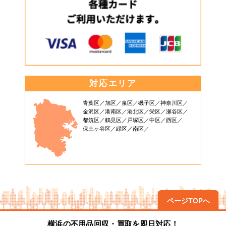
対応エリア
青葉区
旭区
泉区
磯子区
神奈川区
金沢区
港南区
港北区
栄区
瀬谷区
都筑区
鶴見区
戸塚区
中区
西区
保土ヶ谷区
緑区
南区
ページTOPへ
横浜の不用品回収・買取を即日対応！