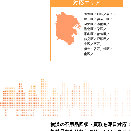
対応エリア
青葉区
旭区
泉区
磯子区
神奈川区
金沢区
港南区
港北区
栄区
瀬谷区
都筑区
鶴見区
戸塚区
中区
西区
保土ヶ谷区
緑区
南区
横浜の不用品回収・買取を即日対応