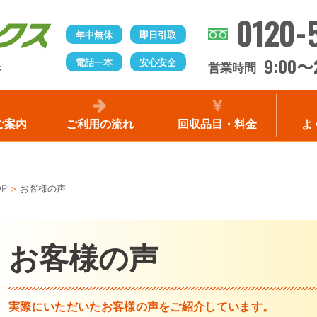
0120-
年中無休
即日引取
9:00
電話一本
安心安全
〜
営業時間
ス
ご案内
ご利用の流れ
回収品目・料金
よ
OP
お客様の声
お客様の声
実際にいただいたお客様の声をご紹介しています。