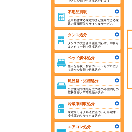
でどんな物でも回収処分します
不用品買取
正常動作する家電やまだ使用できる家
具の高価買取リサイクルサービス
タンス処分
タンスの大きさや重量問わず、中身も
まとめて一括で回収処分
ベッド解体処分
様々な形状・材質のベッドもプロによ
る確かな技術で解体処分
風呂釜・浴槽処分
公営住宅や団地退去の際の浴室周りの
原状回復と不用品撤去処分
冷蔵庫回収処分
家電リサイクル法に基づいた冷蔵庫・
冷凍庫のリサイクル処分
エアコン処分