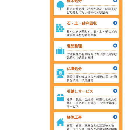
植木処分
植木や剪定枝・枯れた草花・鉢植えな
ど処分しづらい植物の回収処分
石・土・砂利回収
量や大きさ問わず、石・土・砂などの
建築系廃材を徹底回収
遺品整理
ご遺族様のお気持ちに寄り添い真摯な
気持ちで遺品を整理
仏壇処分
閉眼供養や魂抜きなど状況に応じた適
切な仏壇・仏具処分
引越しサービス
進学・就職・ご結婚、転勤などのお引
越し、まとめてお得な、片付け引越し
サービス
解体工事
家屋・倉庫・車庫などの建築物と物
置・フェンス・塀などの建造物の解体