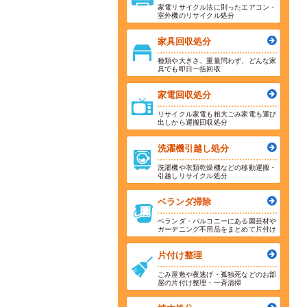
家電リサイクル法に則ったエアコン・
室外機のリサイクル処分
家具回収処分
種類や大きさ、重量問わず、どんな家
具でも即日一括回収
家電回収処分
リサイクル家電も粗大ごみ家電も運び
出しから運搬回収処分
洗濯機引越し処分
洗濯機や衣類乾燥機などの移動運搬・
引越しリサイクル処分
ベランダ掃除
ベランダ・バルコニーにある園芸材や
ガーデニング不用品をまとめて片付け
片付け整理
ごみ屋敷や夜逃げ・孤独死などのお部
屋の片付け整理・一斉清掃