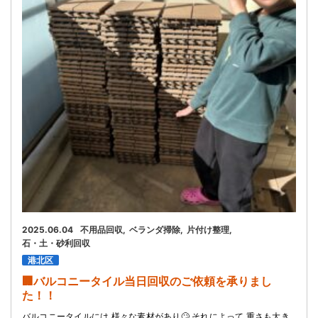
お問い合わせ
会社概要
キャンペーン
WEB割引券プレゼント！
2025.06.04
不用品回収
ベランダ掃除
片付け整理
石・土・砂利回収
港北区
🏢バルコニータイル当日回収のご依頼を承りまし
た！！
バルコニータイルには 様々な素材があり🙄 それによって 重さも大き