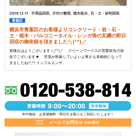
2019.12.11
不用品回収
片付け整理
植木処分
石・土・砂利回収
青葉区
横浜市青葉区のお客様よりコンクリート・岩・石・
土・植木・バルコニータイル・レンガ等の瓦礫の即日
回収の御依頼を頂きました＼(^^)／
皆様おはようございます＼(^^)／ クリーンワークスの営業担当の岩
佐でございます★ 空気が乾燥していよいよ寒さも本格的になって
きましたね(*_*) インフルエンザ…
年中無休・お見積無料・即日引き取りもご対応いたします！
メールでお問合せ
24H受付