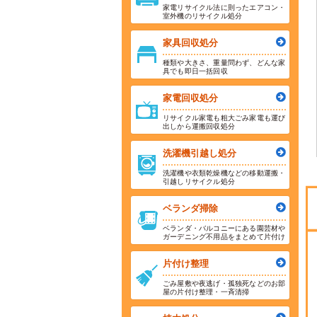
家電リサイクル法に則ったエアコン・
室外機のリサイクル処分
家具回収処分
種類や大きさ、重量問わず、どんな家
具でも即日一括回収
家電回収処分
リサイクル家電も粗大ごみ家電も運び
出しから運搬回収処分
洗濯機引越し処分
洗濯機や衣類乾燥機などの移動運搬・
引越しリサイクル処分
ベランダ掃除
ベランダ・バルコニーにある園芸材や
ガーデニング不用品をまとめて片付け
片付け整理
ごみ屋敷や夜逃げ・孤独死などのお部
屋の片付け整理・一斉清掃