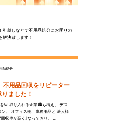
！引越しなどで不用品処分にお困りの
を解決致します！
用品処分
️、不用品回収をリピーター
承りました！
💻 取り入れる企業🏙️も増え、 デス
コン、 オフィス棚、事務用品と 法人様
回収率が高く⤴️なっており、 …