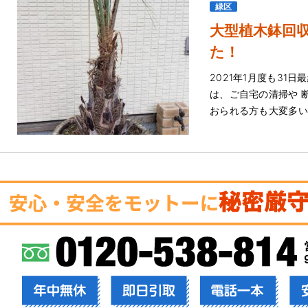
緑区
大型植木鉢回
た！
2021年1月度も31日
は、ご自宅の清掃や 
おられる方も大変多いと