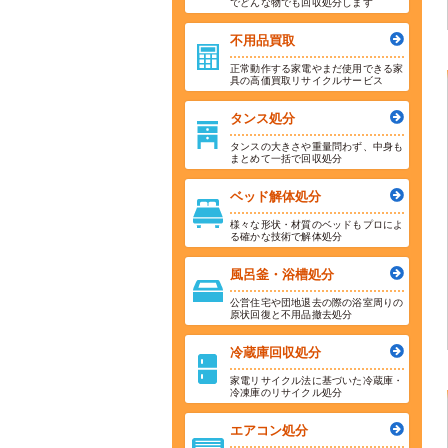
でどんな物でも回収処分します
不用品買取
正常動作する家電やまだ使用できる家
具の高価買取リサイクルサービス
タンス処分
タンスの大きさや重量問わず、中身も
まとめて一括で回収処分
ベッド解体処分
様々な形状・材質のベッドもプロによ
る確かな技術で解体処分
風呂釜・浴槽処分
公営住宅や団地退去の際の浴室周りの
原状回復と不用品撤去処分
冷蔵庫回収処分
家電リサイクル法に基づいた冷蔵庫・
冷凍庫のリサイクル処分
エアコン処分