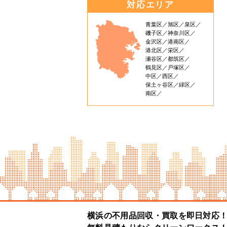
対応エリア
青葉区
旭区
泉区
磯子区
神奈川区
金沢区
港南区
港北区
栄区
瀬谷区
都筑区
鶴見区
戸塚区
中区
西区
保土ヶ谷区
緑区
南区
横浜の不用品回収・買取を即日対応