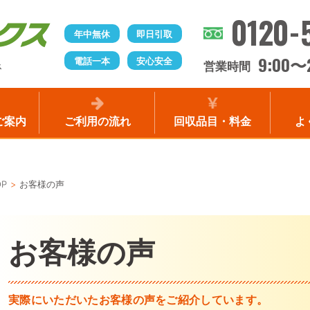
0120-
年中無休
即日引取
9:00
電話一本
安心安全
〜
営業時間
ス
ご案内
ご利用の流れ
回収品目・料金
よ
OP
お客様の声
お客様の声
実際にいただいたお客様の声をご紹介しています。