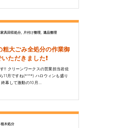
家具回収処分
片付け整理
遺品整理
の粗大ごみ全処分の作業御
でいただきました❗
す‼️ クリーンワークスの営業担当岩佐
ら11月ですね(*^^*) ハロウィンも盛り
 終幕して激動の10月…
植木処分