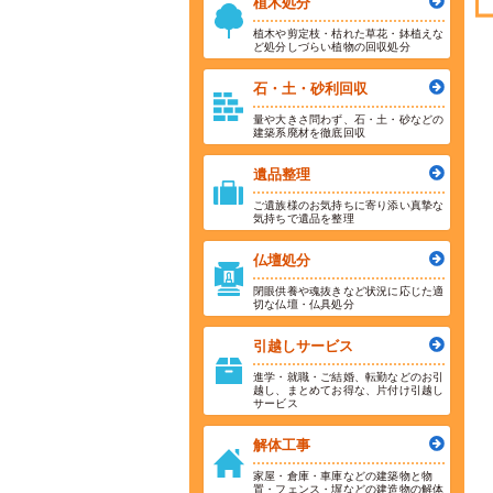
植木処分
植木や剪定枝・枯れた草花・鉢植えな
ど処分しづらい植物の回収処分
石・土・砂利回収
量や大きさ問わず、石・土・砂などの
建築系廃材を徹底回収
遺品整理
ご遺族様のお気持ちに寄り添い真摯な
気持ちで遺品を整理
仏壇処分
閉眼供養や魂抜きなど状況に応じた適
切な仏壇・仏具処分
引越しサービス
進学・就職・ご結婚、転勤などのお引
越し、まとめてお得な、片付け引越し
サービス
解体工事
家屋・倉庫・車庫などの建築物と物
置・フェンス・塀などの建造物の解体