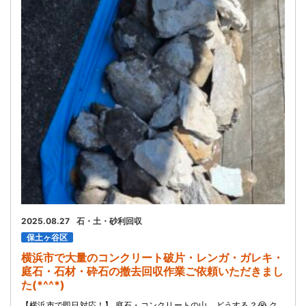
お問い合わせ
会社概要
キャンペーン
WEB割引券プレゼント！
2025.08.27
石・土・砂利回収
保土ヶ谷区
横浜市で大量のコンクリート破片・レンガ・ガレキ・
庭石・石材・砕石の撤去回収作業ご依頼いただきまし
た(*^^*)
【横浜市で即日対応！】 庭石・コンクリートの山、どうする？😭 ク