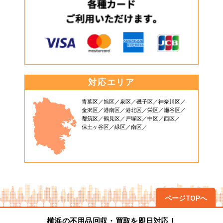
対応エリア
青葉区
旭区
泉区
磯子区
神奈川区
金沢区
港南区
港北区
栄区
瀬谷区
都筑区
鶴見区
戸塚区
中区
西区
保土ヶ谷区
緑区
南区
ページTOPへ
横浜の不用品回収・買取を即日対応！