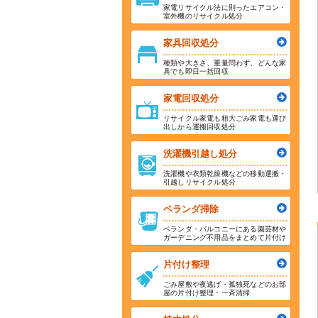
家電リサイクル法に則ったエアコン・
室外機のリサイクル処分
家具回収処分
種類や大きさ、重量問わず、どんな家
具でも即日一括回収
家電回収処分
リサイクル家電も粗大ごみ家電も運び
出しから運搬回収処分
洗濯機引越し処分
洗濯機や衣類乾燥機などの移動運搬・
引越しリサイクル処分
ベランダ掃除
ベランダ・バルコニーにある園芸材や
ガーデニング不用品をまとめて片付け
片付け整理
ごみ屋敷や夜逃げ・孤独死などのお部
屋の片付け整理・一斉清掃