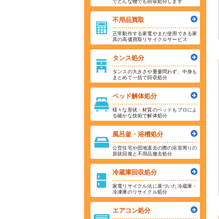
でどんな物でも回収処分します
不用品買取
正常動作する家電やまだ使用できる家
具の高価買取リサイクルサービス
タンス処分
タンスの大きさや重量問わず、中身も
まとめて一括で回収処分
ベッド解体処分
様々な形状・材質のベッドもプロによ
る確かな技術で解体処分
風呂釜・浴槽処分
公営住宅や団地退去の際の浴室周りの
原状回復と不用品撤去処分
冷蔵庫回収処分
家電リサイクル法に基づいた冷蔵庫・
冷凍庫のリサイクル処分
エアコン処分