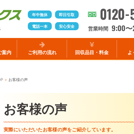
0120-
年中無休
即日引取
9:00
電話一本
安心安全
〜
営業時間
ス
ご案内
ご利用の流れ
回収品目・料金
よ
OP
お客様の声
お客様の声
実際にいただいたお客様の声をご紹介しています。