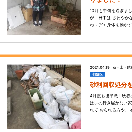
10月も中旬を過ぎま
が、日中は さわやか
ね～(^^♪ 身体を動
2021.04.19
石・土・砂
都筑区
砂利回収処分
4月度も後半戦！晩春
は手の行き届かない家
れて おられる方や、