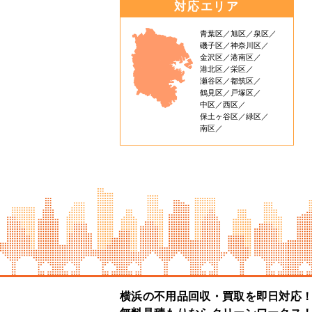
対応エリア
青葉区
旭区
泉区
磯子区
神奈川区
金沢区
港南区
港北区
栄区
瀬谷区
都筑区
鶴見区
戸塚区
中区
西区
保土ヶ谷区
緑区
南区
横浜の不用品回収・買取を即日対応