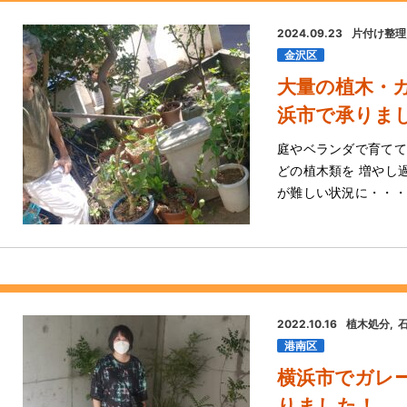
2024.09.23
片付け整理
金沢区
大量の植木・
浜市で承りま
庭やベランダで育てて
どの植木類を 増やし
が難しい状況に・・・(;
2022.10.16
植木処分
港南区
横浜市でガレ
りました！