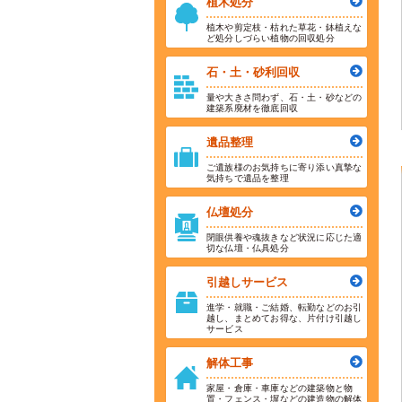
植木処分
植木や剪定枝・枯れた草花・鉢植えな
ど処分しづらい植物の回収処分
石・土・砂利回収
量や大きさ問わず、石・土・砂などの
建築系廃材を徹底回収
遺品整理
ご遺族様のお気持ちに寄り添い真摯な
気持ちで遺品を整理
仏壇処分
閉眼供養や魂抜きなど状況に応じた適
切な仏壇・仏具処分
引越しサービス
進学・就職・ご結婚、転勤などのお引
越し、まとめてお得な、片付け引越し
サービス
解体工事
家屋・倉庫・車庫などの建築物と物
置・フェンス・塀などの建造物の解体