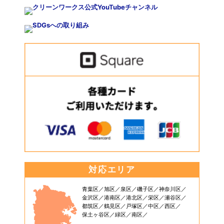
対応エリア
青葉区
旭区
泉区
磯子区
神奈川区
金沢区
港南区
港北区
栄区
瀬谷区
都筑区
鶴見区
戸塚区
中区
西区
保土ヶ谷区
緑区
南区