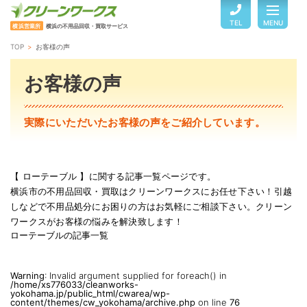
TEL
MENU
横浜営業所
横浜の不用品回収・買取サービス
TOP
お客様の声
TOP
お客様の声
サービスのご案内
実際にいただいたお客様の声をご紹介しています。
ご利用の流れ
【 ローテーブル 】に関する記事一覧ページです。
横浜市の不用品回収・買取はクリーンワークスにお任せ下さい！引越
回収品目・料金
しなどで不用品処分にお困りの方はお気軽にご相談下さい。クリーン
ワークスがお客様の悩みを解決致します！
ローテーブルの記事一覧
よくある質問
Warning
: Invalid argument supplied for foreach() in
/home/xs776033/cleanworks-
お客様の声
yokohama.jp/public_html/cwarea/wp-
content/themes/cw_yokohama/archive.php
on line
76