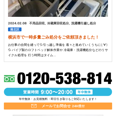
2024.02.08
不用品回収
冷蔵庫回収処分
洗濯機引越し処分
港北区
横浜市で一時多量ごみ処分をご依頼頂きました！
お仕事の合間を縫って💦引っ越し準備を 着々と進めていくうちに(;'∀')
💦 パイプ製のロフトベッド解体作業や 冷蔵庫・洗濯機処分などのリサ
イクル処理を 行う時間はタイム…
年中無休・お見積無料・即日引き取りもご対応いたします！
メールでお問合せ
24H受付