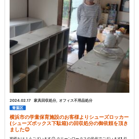
お問い合わせ
会社概要
キャンペーン
WEB割引券プレゼント！
2024.02.17
家具回収処分
オフィス不用品処分
青葉区
横浜市の学童保育施設のお客様よりシューズロッカー
(シューズボックス下駄箱)の回収処分の御依頼を頂き
ました😉
皆様おはようございます😉 クリーンワークスの岩佐でございます❗ 引