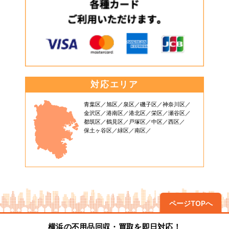
対応エリア
青葉区
旭区
泉区
磯子区
神奈川区
金沢区
港南区
港北区
栄区
瀬谷区
都筑区
鶴見区
戸塚区
中区
西区
保土ヶ谷区
緑区
南区
ページTOPへ
横浜の不用品回収・買取を即日対応！