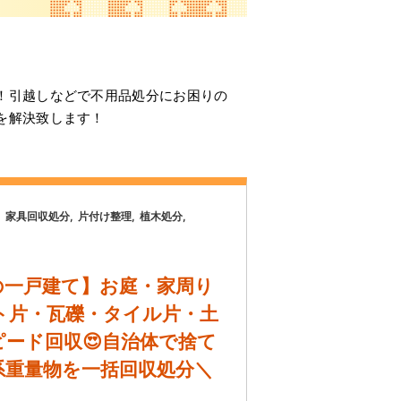
！引越しなどで不用品処分にお困りの
を解決致します！
家具回収処分
片付け整理
植木処分
の一戸建て】お庭・家周り
ト片・瓦礫・タイル片・土
ード回収😍自治体で捨て
系重量物を一括回収処分＼