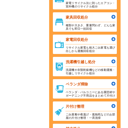
家電リサイクル法に則ったエアコン・
室外機のリサイクル処分
家具回収処分
種類や大きさ、重量問わず、どんな家
具でも即日一括回収
家電回収処分
リサイクル家電も粗大ごみ家電も運び
出しから運搬回収処分
洗濯機引越し処分
洗濯機や衣類乾燥機などの移動運搬・
引越しリサイクル処分
ベランダ掃除
ベランダ・バルコニーにある園芸材や
ガーデニング不用品をまとめて片付け
片付け整理
ごみ屋敷や夜逃げ・孤独死などのお部
屋の片付け整理・一斉清掃