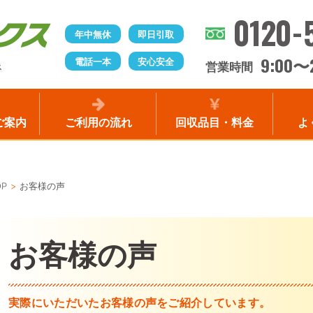
0120-
年中無休
即日引取
9:00
電話一本
安心安全
〜
営業時間
ス
ご案内
ご利用の流れ
回収品目・料金
よ
OP
お客様の声
お客様の声
実際にいただいたお客様の声をご紹介しています。