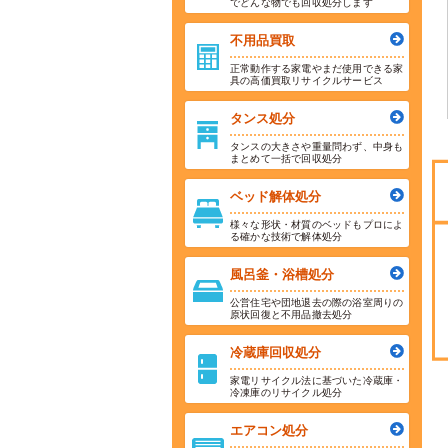
でどんな物でも回収処分します
不用品買取
正常動作する家電やまだ使用できる家
具の高価買取リサイクルサービス
タンス処分
タンスの大きさや重量問わず、中身も
まとめて一括で回収処分
ベッド解体処分
様々な形状・材質のベッドもプロによ
る確かな技術で解体処分
風呂釜・浴槽処分
公営住宅や団地退去の際の浴室周りの
原状回復と不用品撤去処分
冷蔵庫回収処分
家電リサイクル法に基づいた冷蔵庫・
冷凍庫のリサイクル処分
エアコン処分