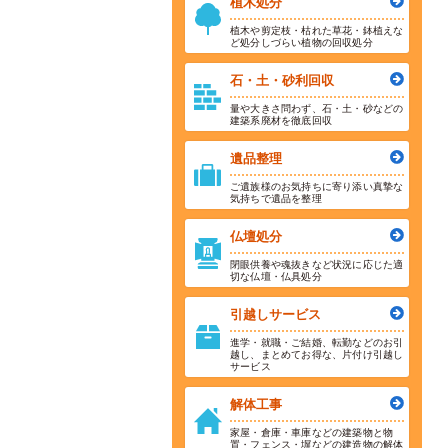
植木処分
植木や剪定枝・枯れた草花・鉢植えな
ど処分しづらい植物の回収処分
石・土・砂利回収
量や大きさ問わず、石・土・砂などの
建築系廃材を徹底回収
遺品整理
ご遺族様のお気持ちに寄り添い真摯な
気持ちで遺品を整理
仏壇処分
閉眼供養や魂抜きなど状況に応じた適
切な仏壇・仏具処分
引越しサービス
進学・就職・ご結婚、転勤などのお引
越し、まとめてお得な、片付け引越し
サービス
解体工事
家屋・倉庫・車庫などの建築物と物
置・フェンス・塀などの建造物の解体