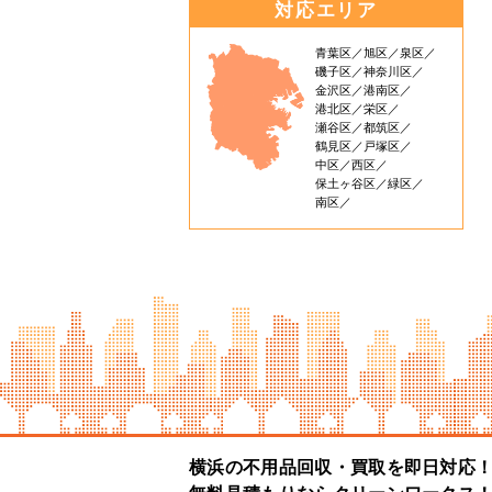
対応エリア
青葉区
旭区
泉区
磯子区
神奈川区
金沢区
港南区
港北区
栄区
瀬谷区
都筑区
鶴見区
戸塚区
中区
西区
保土ヶ谷区
緑区
南区
横浜の不用品回収・買取を即日対応