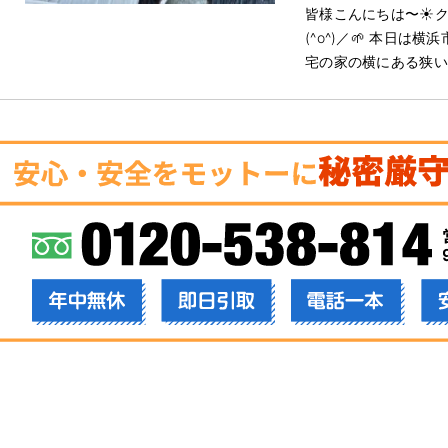
皆様こんにちは〜☀️
(^o^)／🌱 本日
宅の家の横にある狭い