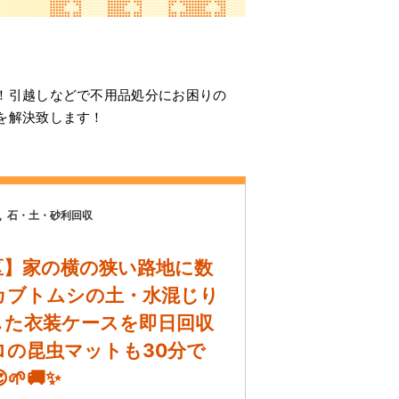
！引越しなどで不用品処分にお困りの
を解決致します！
石・土・砂利回収
区】家の横の狭い路地に数
カブトムシの土・水混じり
した衣装ケースを即日回収
ロの昆虫マットも30分で
🌱🚚✨