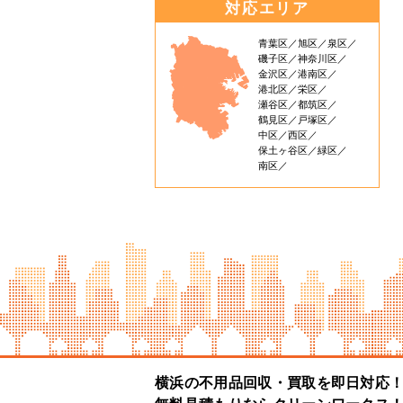
対応エリア
青葉区
旭区
泉区
磯子区
神奈川区
金沢区
港南区
港北区
栄区
瀬谷区
都筑区
鶴見区
戸塚区
中区
西区
保土ヶ谷区
緑区
南区
横浜の不用品回収・買取を即日対応