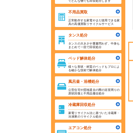
でどんな物でも回収処分します
不用品買取
正常動作する家電やまだ使用できる家
具の高価買取リサイクルサービス
タンス処分
タンスの大きさや重量問わず、中身も
まとめて一括で回収処分
ベッド解体処分
様々な形状・材質のベッドもプロによ
る確かな技術で解体処分
風呂釜・浴槽処分
公営住宅や団地退去の際の浴室周りの
原状回復と不用品撤去処分
冷蔵庫回収処分
家電リサイクル法に基づいた冷蔵庫・
冷凍庫のリサイクル処分
エアコン処分