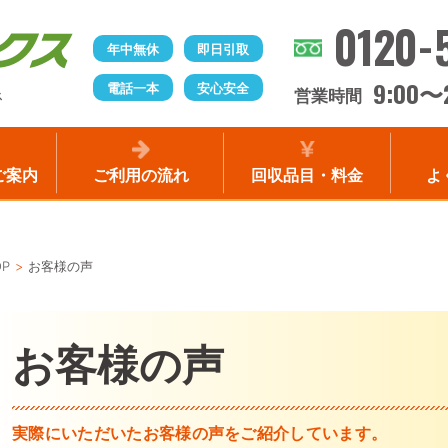
0120-
年中無休
即日引取
9:00
電話一本
安心安全
〜
営業時間
ス
ご案内
ご利用の流れ
回収品目・料金
よ
OP
お客様の声
お客様の声
実際にいただいたお客様の声をご紹介しています。