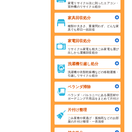
家電リサイクル法に則ったエアコン・
室外機のリサイクル処分
家具回収処分
種類や大きさ、重量問わず、どんな家
具でも即日一括回収
家電回収処分
リサイクル家電も粗大ごみ家電も運び
出しから運搬回収処分
洗濯機引越し処分
洗濯機や衣類乾燥機などの移動運搬・
引越しリサイクル処分
ベランダ掃除
ベランダ・バルコニーにある園芸材や
ガーデニング不用品をまとめて片付け
片付け整理
ごみ屋敷や夜逃げ・孤独死などのお部
屋の片付け整理・一斉清掃