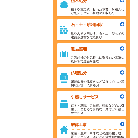
植木処分
植木や剪定枝・枯れた草花・鉢植えな
ど処分しづらい植物の回収処分
石・土・砂利回収
量や大きさ問わず、石・土・砂などの
建築系廃材を徹底回収
遺品整理
ご遺族様のお気持ちに寄り添い真摯な
気持ちで遺品を整理
仏壇処分
閉眼供養や魂抜きなど状況に応じた適
切な仏壇・仏具処分
引越しサービス
進学・就職・ご結婚、転勤などのお引
越し、まとめてお得な、片付け引越し
サービス
解体工事
家屋・倉庫・車庫などの建築物と物
置・フェンス・塀などの建造物の解体