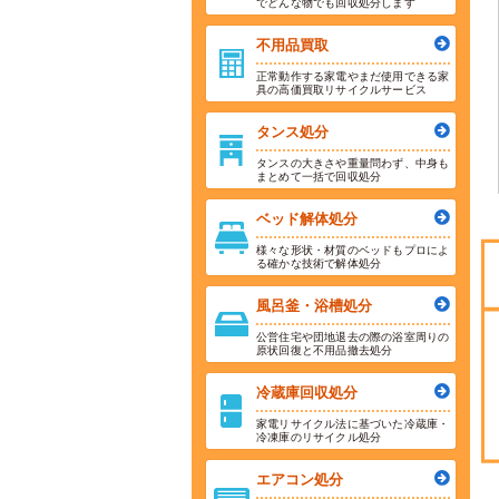
でどんな物でも回収処分します
不用品買取
正常動作する家電やまだ使用できる家
具の高価買取リサイクルサービス
タンス処分
タンスの大きさや重量問わず、中身も
まとめて一括で回収処分
ベッド解体処分
様々な形状・材質のベッドもプロによ
る確かな技術で解体処分
風呂釜・浴槽処分
公営住宅や団地退去の際の浴室周りの
原状回復と不用品撤去処分
冷蔵庫回収処分
家電リサイクル法に基づいた冷蔵庫・
冷凍庫のリサイクル処分
エアコン処分