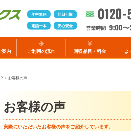
0120-
年中無休
即日引取
9:00
電話一本
安心安全
〜
営業時間
ス
ご案内
ご利用の流れ
回収品目・料金
よ
OP
お客様の声
お客様の声
実際にいただいたお客様の声をご紹介しています。