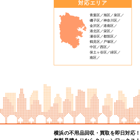
対応エリア
青葉区
旭区
泉区
磯子区
神奈川区
金沢区
港南区
港北区
栄区
瀬谷区
都筑区
鶴見区
戸塚区
中区
西区
保土ヶ谷区
緑区
南区
横浜の不用品回収・買取を即日対応