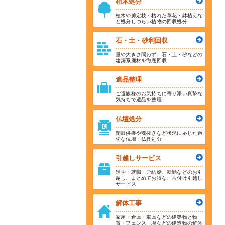
植木処分
植木や剪定枝・枯れた草花・鉢植えな
ど処分しづらい植物の回収処分
石・土・砂利回収
量や大きさ問わず、石・土・砂などの
建築系廃材を徹底回収
遺品整理
ご遺族様のお気持ちに寄り添い真摯な
気持ちで遺品を整理
仏壇処分
閉眼供養や魂抜きなど状況に応じた適
切な仏壇・仏具処分
引越しサービス
進学・就職・ご結婚、転勤などのお引
越し、まとめてお得な、片付け引越し
サービス
解体工事
家屋・倉庫・車庫などの建築物と物
置・フェンス・塀などの建造物の解体