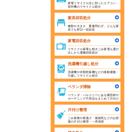
家電リサイクル法に則ったエアコン・
室外機のリサイクル処分
家具回収処分
種類や大きさ、重量問わず、どんな家
具でも即日一括回収
家電回収処分
リサイクル家電も粗大ごみ家電も運び
出しから運搬回収処分
洗濯機引越し処分
洗濯機や衣類乾燥機などの移動運搬・
引越しリサイクル処分
ベランダ掃除
ベランダ・バルコニーにある園芸材や
ガーデニング不用品をまとめて片付け
片付け整理
ごみ屋敷や夜逃げ・孤独死などのお部
屋の片付け整理・一斉清掃