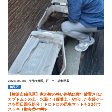
お問い合わせ
会社概要
キャンペーン
WEB割引券プレゼント！
2026.05.08
片付け整理
石・土・砂利回収
鶴見区
【横浜市鶴見区】家の横の狭い路地に数年放置された
カブトムシの土・水混じり腐葉土・劣化した衣装ケー
スを即日回収処分！ドロドロの昆虫マットも30分で
スッキリ撤去😍🌱🚚✨