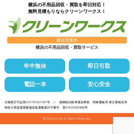
横浜の不用品回収・買取を即日対応！
無料見積もりならクリーンワークス！
横浜営業所
横浜の不用品回収・買取サービス
年中無休
即日引取
電話一本
安心安全
古物商許可証第307761207261号 ／ 貨物軽自動車運送事業 関東運輸局 東京運輸支局
神奈川県産業廃棄物収集運搬業許可番号 第01400165888号
© Cleanworks All Rights Reserved.