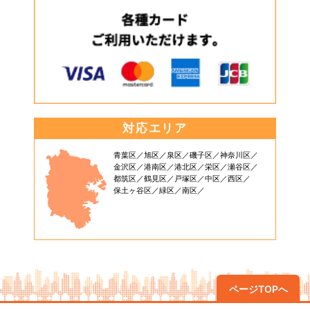
対応エリア
青葉区
旭区
泉区
磯子区
神奈川区
金沢区
港南区
港北区
栄区
瀬谷区
都筑区
鶴見区
戸塚区
中区
西区
保土ヶ谷区
緑区
南区
ページTOPへ