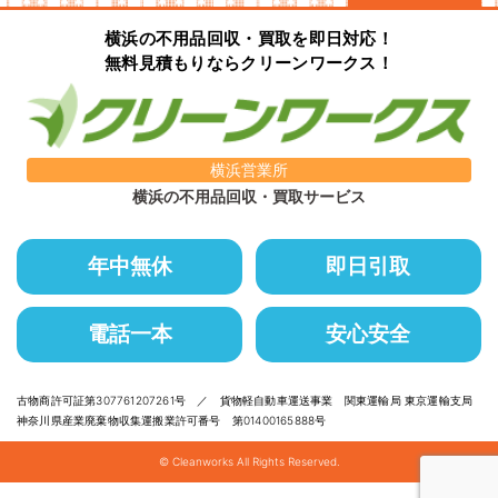
横浜の不用品回収・買取を即日対応！
無料見積もりならクリーンワークス！
横浜営業所
横浜の不用品回収・買取サービス
年中無休
即日引取
電話一本
安心安全
古物商許可証第307761207261号 ／ 貨物軽自動車運送事業 関東運輸局 東京運輸支局
神奈川県産業廃棄物収集運搬業許可番号 第01400165888号
© Cleanworks All Rights Reserved.