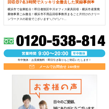
回収😍7名3時間でスッキリ全撤去した実録事例🌟
横浜市で金庫処分！即日都筑区中川オフィス家具回収・横浜市産業廃
棄物事業ごみ撤去！横浜市不用品回収事務所まるごと片付けのクリー
ンワークスの岩佐でございます＼(^o^)／✨…
年中無休・お見積無料・即日引き取りもご対応いたします！
メールでお問合せ
24H受付