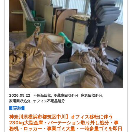
お問い合わせ
会社概要
キャンペーン
WEB割引券プレゼント！
2026.05.22
不用品回収
冷蔵庫回収処分
家具回収処分
家電回収処分
オフィス不用品処分
都筑区
神奈川県横浜市都筑区中川】オフィス移転に伴う
230kg大型金庫・パーテーション取り外し処分・事
務机・ロッカー・事業ゴミ大量・一時多量ゴミを即日