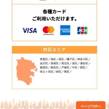
対応エリア
青葉区
旭区
泉区
磯子区
神奈川区
金沢区
港南区
港北区
栄区
瀬谷区
都筑区
鶴見区
戸塚区
中区
西区
保土ヶ谷区
緑区
南区
ページTOPへ