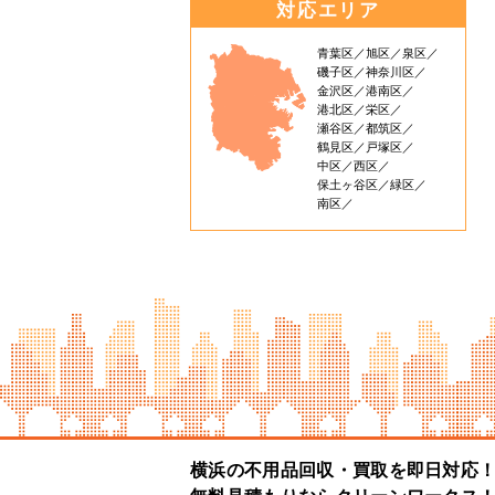
対応エリア
青葉区
旭区
泉区
磯子区
神奈川区
金沢区
港南区
港北区
栄区
瀬谷区
都筑区
鶴見区
戸塚区
中区
西区
保土ヶ谷区
緑区
南区
横浜の不用品回収・買取を即日対応