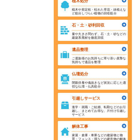
植木処分
植木や剪定枝・枯れた草花・鉢植えな
ど処分しづらい植物の回収処分
石・土・砂利回収
量や大きさ問わず、石・土・砂などの
建築系廃材を徹底回収
遺品整理
ご遺族様のお気持ちに寄り添い真摯な
気持ちで遺品を整理
仏壇処分
閉眼供養や魂抜きなど状況に応じた適
切な仏壇・仏具処分
引越しサービス
進学・就職・ご結婚、転勤などのお引
越し、まとめてお得な、片付け引越し
サービス
解体工事
家屋・倉庫・車庫などの建築物と物
置・フェンス・塀などの建造物の解体