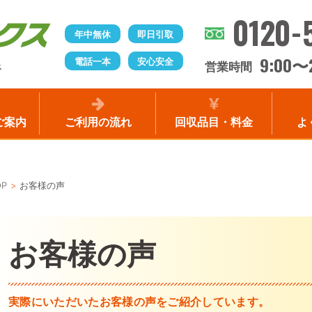
0120-
年中無休
即日引取
9:00
電話一本
安心安全
〜
営業時間
ス
ご案内
ご利用の流れ
回収品目・料金
よ
OP
お客様の声
お客様の声
実際にいただいたお客様の声をご紹介しています。