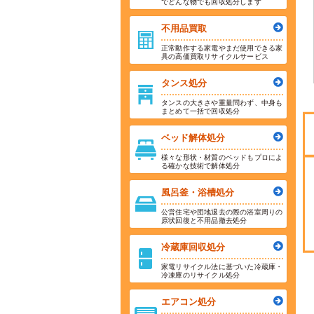
でどんな物でも回収処分します
不用品買取
正常動作する家電やまだ使用できる家
具の高価買取リサイクルサービス
タンス処分
タンスの大きさや重量問わず、中身も
まとめて一括で回収処分
ベッド解体処分
様々な形状・材質のベッドもプロによ
る確かな技術で解体処分
風呂釜・浴槽処分
公営住宅や団地退去の際の浴室周りの
原状回復と不用品撤去処分
冷蔵庫回収処分
家電リサイクル法に基づいた冷蔵庫・
冷凍庫のリサイクル処分
エアコン処分