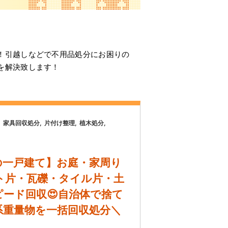
！引越しなどで不用品処分にお困りの
を解決致します！
家具回収処分
片付け整理
植木処分
の一戸建て】お庭・家周り
ト片・瓦礫・タイル片・土
ード回収😍自治体で捨て
系重量物を一括回収処分＼