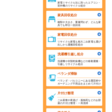
家電リサイクル法に則ったエアコン・
室外機のリサイクル処分
家具回収処分
種類や大きさ、重量問わず、どんな家
具でも即日一括回収
家電回収処分
リサイクル家電も粗大ごみ家電も運び
出しから運搬回収処分
洗濯機引越し処分
洗濯機や衣類乾燥機などの移動運搬・
引越しリサイクル処分
ベランダ掃除
ベランダ・バルコニーにある園芸材や
ガーデニング不用品をまとめて片付け
片付け整理
ごみ屋敷や夜逃げ・孤独死などのお部
屋の片付け整理・一斉清掃