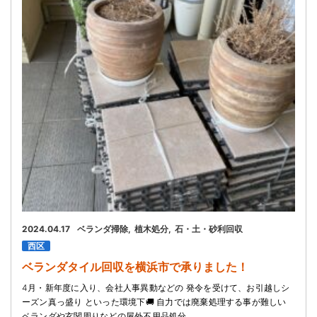
お問い合わせ
会社概要
キャンペーン
WEB割引券プレゼント！
2024.04.17
ベランダ掃除
植木処分
石・土・砂利回収
西区
ベランダタイル回収を横浜市で承りました！
4月・新年度に入り、会社人事異動などの 発令を受けて、お引越しシ
ーズン真っ盛り といった環境下🚚 自力では廃棄処理する事が難しい
ベランダや玄関周りなどの屋外不用品処分…