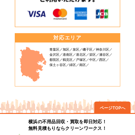
対応エリア
青葉区
旭区
泉区
磯子区
神奈川区
金沢区
港南区
港北区
栄区
瀬谷区
都筑区
鶴見区
戸塚区
中区
西区
保土ヶ谷区
緑区
南区
ページTOPへ
横浜の不用品回収・買取を即日対応！
無料見積もりならクリーンワークス！