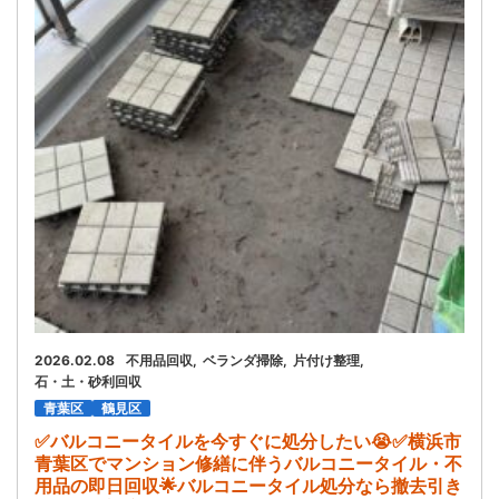
お問い合わせ
会社概要
キャンペーン
WEB割引券プレゼント！
2026.02.08
不用品回収
ベランダ掃除
片付け整理
石・土・砂利回収
青葉区
鶴見区
✅️バルコニータイルを今すぐに処分したい😭✅️横浜市
青葉区でマンション修繕に伴うバルコニータイル・不
用品の即日回収🌟バルコニータイル処分なら撤去引き