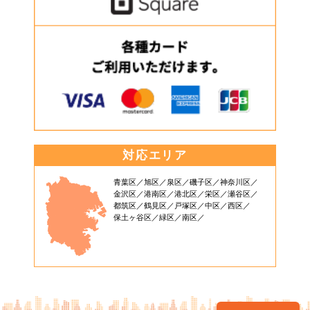
対応エリア
青葉区
旭区
泉区
磯子区
神奈川区
金沢区
港南区
港北区
栄区
瀬谷区
都筑区
鶴見区
戸塚区
中区
西区
保土ヶ谷区
緑区
南区