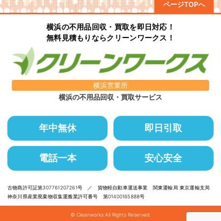
ページTOPへ
横浜の不用品回収・買取を即日対応！
無料見積もりならクリーンワークス！
横浜営業所
横浜の不用品回収・買取サービス
年中無休
即日引取
電話一本
安心安全
古物商許可証第307761207261号 ／ 貨物軽自動車運送事業 関東運輸局 東京運輸支局
神奈川県産業廃棄物収集運搬業許可番号 第01400165888号
© Cleanworks All Rights Reserved.