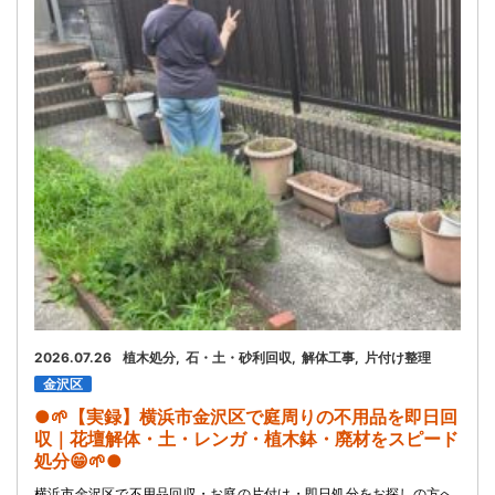
お問い合わせ
会社概要
キャンペーン
WEB割引券プレゼント！
2026.07.26
植木処分
石・土・砂利回収
解体工事
片付け整理
金沢区
●🌱【実録】横浜市金沢区で庭周りの不用品を即日回
収｜花壇解体・土・レンガ・植木鉢・廃材をスピード
処分😁🌱●
横浜市金沢区で不用品回収・お庭の片付け・即日処分をお探しの方へ