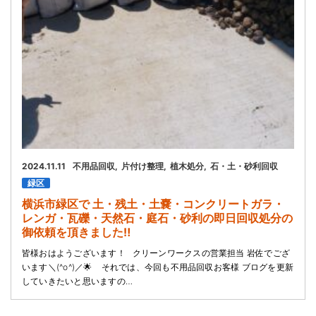
2024.11.11
不用品回収
片付け整理
植木処分
石・土・砂利回収
緑区
横浜市緑区で 土・残土・土嚢・コンクリートガラ・
レンガ・瓦礫・天然石・庭石・砂利の即日回収処分の
御依頼を頂きました‼️
皆様おはようございます！ クリーンワークスの営業担当 岩佐でござ
います＼(^o^)／🌟 それでは、今回も不用品回収お客様 ブログを更新
していきたいと思いますの…