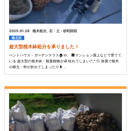
2025.01.28
植木処分
石・土・砂利回収
港北区
超大型植木鉢処分を承りました！
ペントハウス・ガーデンテラス🏠や、 🏢マンション屋上などで育てて
いる 超大型の植木鉢・観葉植物が🥀 枯れてしまい(*_*;💦 強風で植木
の根元・幹が折れてしまったり🌲 …