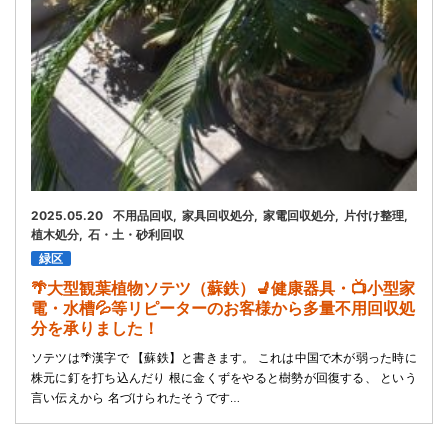
2025.05.20
不用品回収
家具回収処分
家電回収処分
片付け整理
植木処分
石・土・砂利回収
緑区
🌴大型観葉植物ソテツ（蘇鉄）💺健康器具・📺小型家
電・水槽💦等リピーターのお客様から多量不用回収処
分を承りました！
ソテツは🌴漢字で 【蘇鉄】と書きます。 これは中国で木が弱った時に
株元に釘を打ち込んだり 根に金くずをやると樹勢が回復する、 という
言い伝えから 名づけられたそうです…