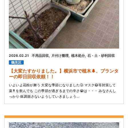
2026.02.21
不用品回収
片付け整理
植木処分
石・土・砂利回収
鶴見区
【大変たすかりました。】横浜市で植木🌲、プランタ
ーの即日回収依頼！！
いよいよ花粉が舞う 大変な季節になりました🤧 マスク😷等対策して
薬💊を飲んでも この季節が過ぎるまでの辛さ😭は・・・ みなさんし
っかり 体調崩さないようしていきましょう…