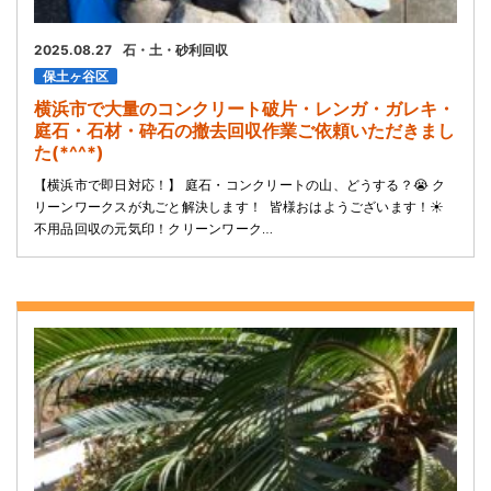
2025.08.27
石・土・砂利回収
保土ヶ谷区
横浜市で大量のコンクリート破片・レンガ・ガレキ・
庭石・石材・砕石の撤去回収作業ご依頼いただきまし
た(*^^*)
【横浜市で即日対応！】 庭石・コンクリートの山、どうする？😭 ク
リーンワークスが丸ごと解決します！ ​ 皆様おはようございます！☀️
不用品回収の元気印！クリーンワーク…