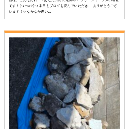
です！(⁠つ⁠✧⁠ω⁠✧⁠)⁠つ 本日もブログを読んでいただき、 ありがとうござ
います！✨ なかなか遅い…