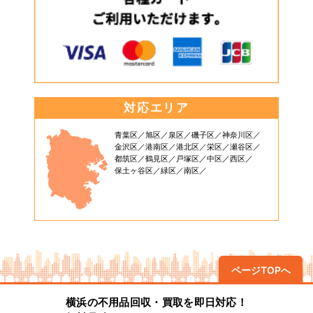
対応エリア
青葉区
旭区
泉区
磯子区
神奈川区
金沢区
港南区
港北区
栄区
瀬谷区
都筑区
鶴見区
戸塚区
中区
西区
保土ヶ谷区
緑区
南区
ページTOPへ
横浜の不用品回収・買取を即日対応！