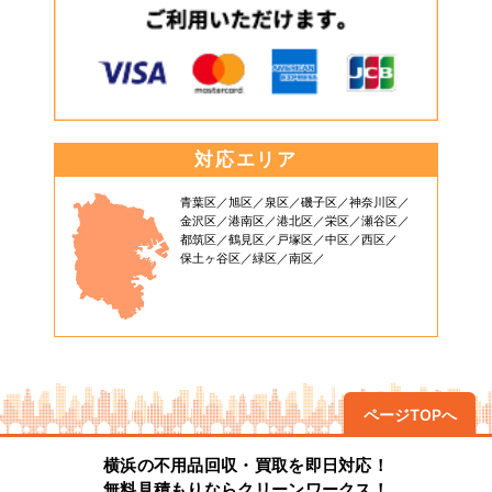
対応エリア
青葉区
旭区
泉区
磯子区
神奈川区
金沢区
港南区
港北区
栄区
瀬谷区
都筑区
鶴見区
戸塚区
中区
西区
保土ヶ谷区
緑区
南区
ページTOPへ
横浜の不用品回収・買取を即日対応！
無料見積もりならクリーンワークス！