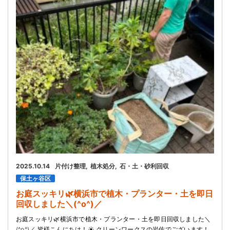
お問い合わせ
会社概要
キャンペーン
WEB割引券プレゼント！
2025.10.14
片付け整理
植木処分
石・土・砂利回収
保土ヶ谷区
お庭スッキリ🌿横浜市で植木・プランター・土を即日
回収しました＼(^o^)／
お庭スッキリ🌿横浜市で植木・プランター・土を即日回収しました＼
(^o^)／ 皆様こんにちは！☀️ クリーンワークスの岩佐でございます！