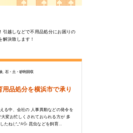
！引越しなどで不用品処分にお困りの
を解決致します！
除
石・土・砂利回収
育用品処分を横浜市で承り
える中、会社の 人事異動などの発令を
で大変お忙しくされておられる方が 多
ね(;^_^A💦 昆虫などを飼育…