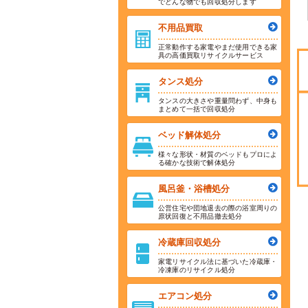
でどんな物でも回収処分します
不用品買取
正常動作する家電やまだ使用できる家
具の高価買取リサイクルサービス
タンス処分
タンスの大きさや重量問わず、中身も
まとめて一括で回収処分
ベッド解体処分
様々な形状・材質のベッドもプロによ
る確かな技術で解体処分
風呂釜・浴槽処分
公営住宅や団地退去の際の浴室周りの
原状回復と不用品撤去処分
冷蔵庫回収処分
家電リサイクル法に基づいた冷蔵庫・
冷凍庫のリサイクル処分
エアコン処分