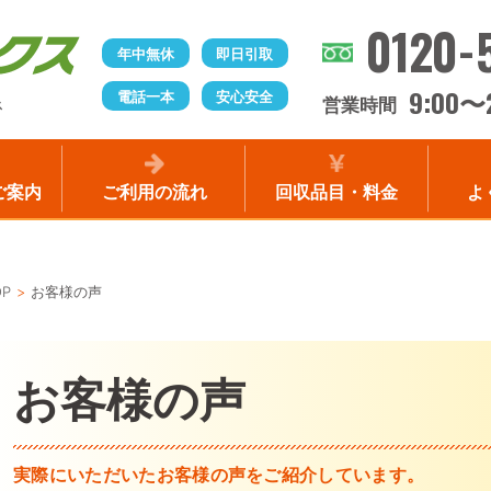
0120-
年中無休
即日引取
9:00
電話一本
安心安全
〜
営業時間
ス
ご案内
ご利用の流れ
回収品目・料金
よ
OP
お客様の声
お客様の声
実際にいただいたお客様の声をご紹介しています。