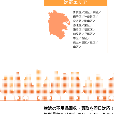
対応エリア
青葉区
旭区
泉区
磯子区
神奈川区
金沢区
港南区
港北区
栄区
瀬谷区
都筑区
鶴見区
戸塚区
中区
西区
保土ヶ谷区
緑区
南区
横浜の不用品回収・買取を即日対応