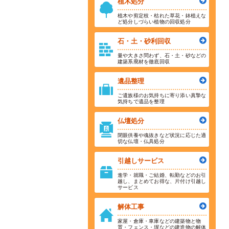
植木処分
植木や剪定枝・枯れた草花・鉢植えな
ど処分しづらい植物の回収処分
石・土・砂利回収
量や大きさ問わず、石・土・砂などの
建築系廃材を徹底回収
遺品整理
ご遺族様のお気持ちに寄り添い真摯な
気持ちで遺品を整理
仏壇処分
閉眼供養や魂抜きなど状況に応じた適
切な仏壇・仏具処分
引越しサービス
進学・就職・ご結婚、転勤などのお引
越し、まとめてお得な、片付け引越し
サービス
解体工事
家屋・倉庫・車庫などの建築物と物
置・フェンス・塀などの建造物の解体