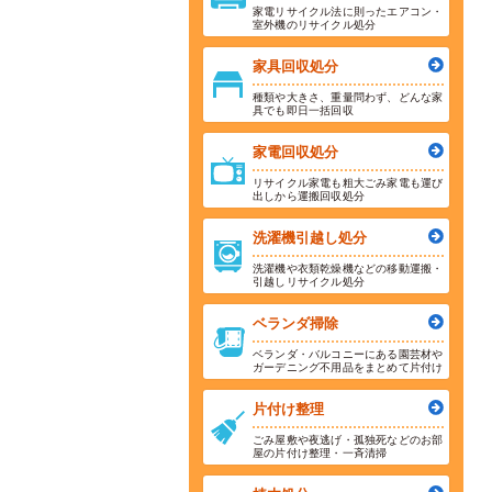
家電リサイクル法に則ったエアコン・
室外機のリサイクル処分
家具回収処分
種類や大きさ、重量問わず、どんな家
具でも即日一括回収
家電回収処分
リサイクル家電も粗大ごみ家電も運び
出しから運搬回収処分
洗濯機引越し処分
洗濯機や衣類乾燥機などの移動運搬・
引越しリサイクル処分
ベランダ掃除
ベランダ・バルコニーにある園芸材や
ガーデニング不用品をまとめて片付け
片付け整理
ごみ屋敷や夜逃げ・孤独死などのお部
屋の片付け整理・一斉清掃