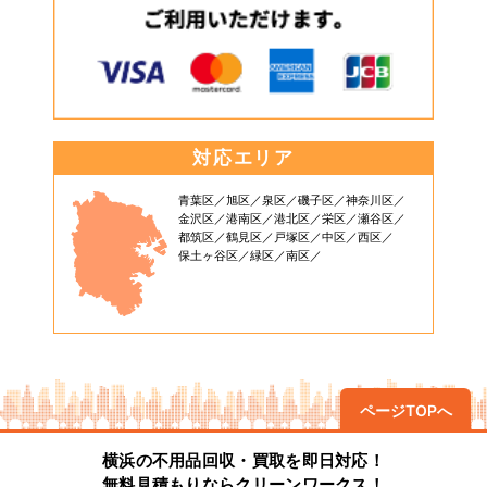
対応エリア
青葉区
旭区
泉区
磯子区
神奈川区
金沢区
港南区
港北区
栄区
瀬谷区
都筑区
鶴見区
戸塚区
中区
西区
保土ヶ谷区
緑区
南区
ページTOPへ
横浜の不用品回収・買取を即日対応！
無料見積もりならクリーンワークス！