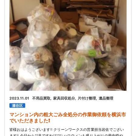
お問い合わせ
会社概要
キャンペーン
WEB割引券プレゼント！
2023.11.01
不用品買取
家具回収処分
片付け整理
遺品整理
瀬谷区
マンション内の粗大ごみ全処分の作業御依頼を横浜市
でいただきました❗
皆様おはようございます‼️ クリーンワークスの営業担当岩佐でござい
ます‼️ 今日から11月ですね(*^^*) ハロウィンも盛り上がりの最中穏や