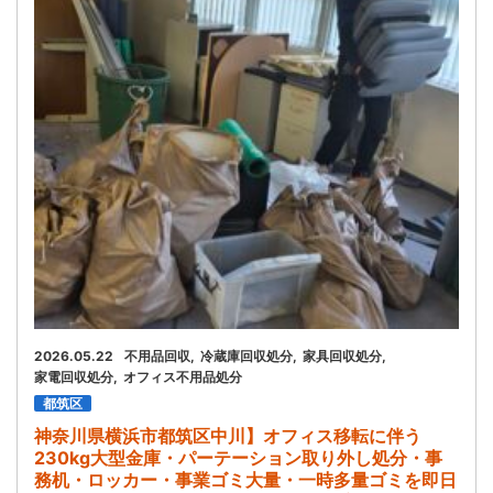
お問い合わせ
会社概要
キャンペーン
WEB割引券プレゼント！
2026.05.22
不用品回収
冷蔵庫回収処分
家具回収処分
家電回収処分
オフィス不用品処分
都筑区
神奈川県横浜市都筑区中川】オフィス移転に伴う
230kg大型金庫・パーテーション取り外し処分・事
務机・ロッカー・事業ゴミ大量・一時多量ゴミを即日