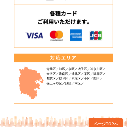
対応エリア
青葉区
旭区
泉区
磯子区
神奈川区
金沢区
港南区
港北区
栄区
瀬谷区
都筑区
鶴見区
戸塚区
中区
西区
保土ヶ谷区
緑区
南区
ページTOPへ