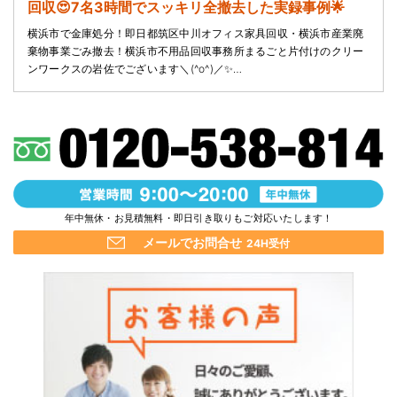
回収😍7名3時間でスッキリ全撤去した実録事例🌟
横浜市で金庫処分！即日都筑区中川オフィス家具回収・横浜市産業廃
棄物事業ごみ撤去！横浜市不用品回収事務所まるごと片付けのクリー
ンワークスの岩佐でございます＼(^o^)／✨…
年中無休・お見積無料・即日引き取りもご対応いたします！
メールでお問合せ
24H受付