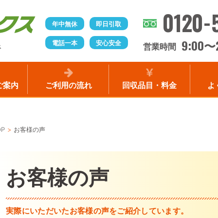
0120-
年中無休
即日引取
9:00
電話一本
安心安全
〜
営業時間
ス
ご案内
ご利用の流れ
回収品目・料金
よ
OP
お客様の声
お客様の声
実際にいただいたお客様の声をご紹介しています。