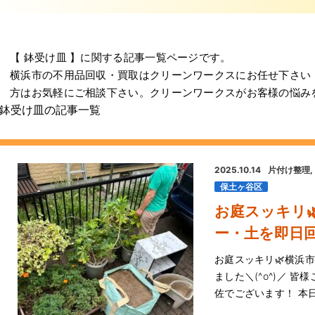
【 鉢受け皿 】に関する記事一覧ページです。
横浜市の不用品回収・買取はクリーンワークスにお任せ下さい
方はお気軽にご相談下さい。クリーンワークスがお客様の悩み
鉢受け皿の記事一覧
2025.10.14
片付け整理
保土ヶ谷区
お庭スッキリ
ー・土を即日回
お庭スッキリ🌿横浜
ました＼(^o^)／ 
佐でございます！ 本