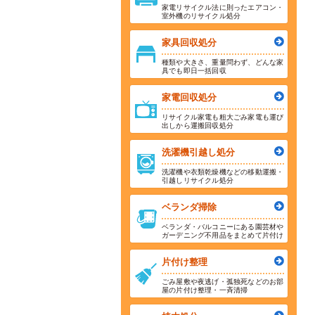
家電リサイクル法に則ったエアコン・
室外機のリサイクル処分
家具回収処分
種類や大きさ、重量問わず、どんな家
具でも即日一括回収
家電回収処分
リサイクル家電も粗大ごみ家電も運び
出しから運搬回収処分
洗濯機引越し処分
洗濯機や衣類乾燥機などの移動運搬・
引越しリサイクル処分
ベランダ掃除
ベランダ・バルコニーにある園芸材や
ガーデニング不用品をまとめて片付け
片付け整理
ごみ屋敷や夜逃げ・孤独死などのお部
屋の片付け整理・一斉清掃