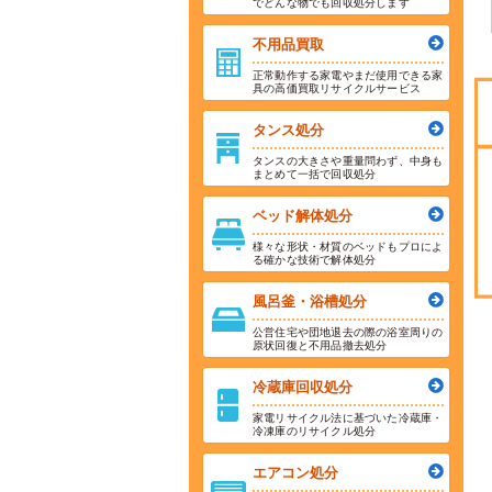
でどんな物でも回収処分します
不用品買取
正常動作する家電やまだ使用できる家
具の高価買取リサイクルサービス
タンス処分
タンスの大きさや重量問わず、中身も
まとめて一括で回収処分
ベッド解体処分
様々な形状・材質のベッドもプロによ
る確かな技術で解体処分
風呂釜・浴槽処分
公営住宅や団地退去の際の浴室周りの
原状回復と不用品撤去処分
冷蔵庫回収処分
家電リサイクル法に基づいた冷蔵庫・
冷凍庫のリサイクル処分
エアコン処分