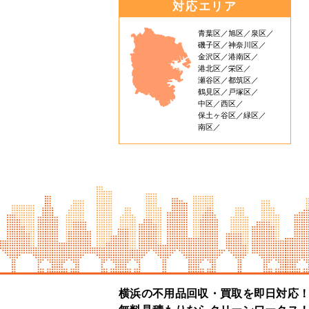
対応エリア
青葉区
旭区
泉区
磯子区
神奈川区
金沢区
港南区
港北区
栄区
瀬谷区
都筑区
鶴見区
戸塚区
中区
西区
保土ヶ谷区
緑区
南区
横浜の不用品回収・買取を即日対応