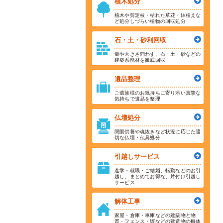
植木処分
植木や剪定枝・枯れた草花・鉢植えな
ど処分しづらい植物の回収処分
石・土・砂利回収
量や大きさ問わず、石・土・砂などの
建築系廃材を徹底回収
遺品整理
ご遺族様のお気持ちに寄り添い真摯な
気持ちで遺品を整理
仏壇処分
閉眼供養や魂抜きなど状況に応じた適
切な仏壇・仏具処分
引越しサービス
進学・就職・ご結婚、転勤などのお引
越し、まとめてお得な、片付け引越し
サービス
解体工事
家屋・倉庫・車庫などの建築物と物
置・フェンス・塀などの建造物の解体