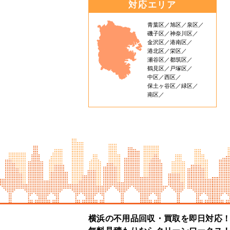
対応エリア
青葉区
旭区
泉区
磯子区
神奈川区
金沢区
港南区
港北区
栄区
瀬谷区
都筑区
鶴見区
戸塚区
中区
西区
保土ヶ谷区
緑区
南区
横浜の不用品回収・買取を即日対応