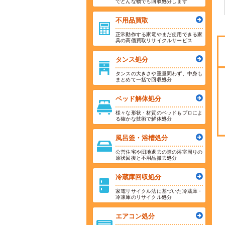
でどんな物でも回収処分します
不用品買取
正常動作する家電やまだ使用できる家
具の高価買取リサイクルサービス
タンス処分
タンスの大きさや重量問わず、中身も
まとめて一括で回収処分
ベッド解体処分
様々な形状・材質のベッドもプロによ
る確かな技術で解体処分
風呂釜・浴槽処分
公営住宅や団地退去の際の浴室周りの
原状回復と不用品撤去処分
冷蔵庫回収処分
家電リサイクル法に基づいた冷蔵庫・
冷凍庫のリサイクル処分
エアコン処分