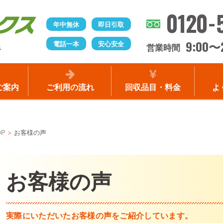
0120-
年中無休
即日引取
9:00
電話一本
安心安全
〜
営業時間
ス
ご案内
ご利用の流れ
回収品目・料金
よ
OP
お客様の声
お客様の声
実際にいただいたお客様の声をご紹介しています。