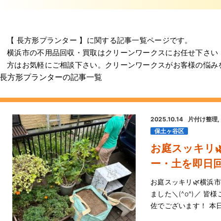
【 長方形プランター 】に関する記事一覧ページです。
横浜市の不用品回収・買取はクリーンワークスにお任せ下さい
方はお気軽にご相談下さい。クリーンワークスがお客様の悩み
長方形プランターの記事一覧
2025.10.14
片付け整理
保土ヶ谷区
お庭スッキリ
ー・土を即日回
お庭スッキリ🌿横浜
ました＼(^o^)／ 
佐でございます！ 本