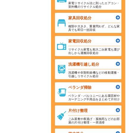
家電リサイクル法に則ったエアコン・
室外機のリサイクル処分
家具回収処分
種類や大きさ、重量問わず、どんな家
具でも即日一括回収
家電回収処分
リサイクル家電も粗大ごみ家電も運び
出しから運搬回収処分
洗濯機引越し処分
洗濯機や衣類乾燥機などの移動運搬・
引越しリサイクル処分
ベランダ掃除
ベランダ・バルコニーにある園芸材や
ガーデニング不用品をまとめて片付け
片付け整理
ごみ屋敷や夜逃げ・孤独死などのお部
屋の片付け整理・一斉清掃