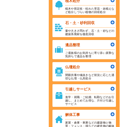
植木処分
植木や剪定枝・枯れた草花・鉢植えな
ど処分しづらい植物の回収処分
石・土・砂利回収
量や大きさ問わず、石・土・砂などの
建築系廃材を徹底回収
遺品整理
ご遺族様のお気持ちに寄り添い真摯な
気持ちで遺品を整理
仏壇処分
閉眼供養や魂抜きなど状況に応じた適
切な仏壇・仏具処分
引越しサービス
進学・就職・ご結婚、転勤などのお引
越し、まとめてお得な、片付け引越し
サービス
解体工事
家屋・倉庫・車庫などの建築物と物
置・フェンス・塀などの建造物の解体